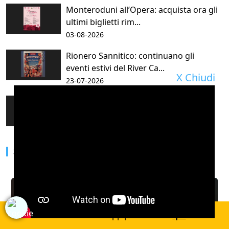
Monteroduni all’Opera: acquista ora gli
ultimi biglietti rim...
03-08-2026
Rionero Sannitico: continuano gli
eventi estivi del River Ca...
X Chiudi
23-07-2026
Note d’Autore nel Borgo Antico:
Monteroduni Accoglie la 14ª...
15-07-2026
SANITÀ
Scarica la nostra app per Android
qui
.