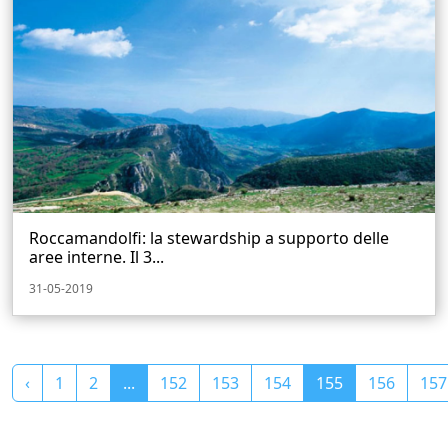
Roccamandolfi: la stewardship a supporto delle
aree interne. Il 3...
31-05-2019
‹
1
2
...
152
153
154
155
156
157