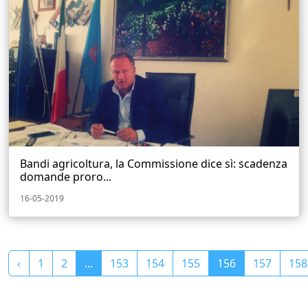
Bandi agricoltura, la Commissione dice sì: scadenza
domande proro...
16-05-2019
‹
1
2
...
153
154
155
156
157
158