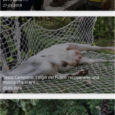
27-05-2019
Sesto Campano: I Vigili del Fuoco recuperano una
mucca che si era...
25-05-2019