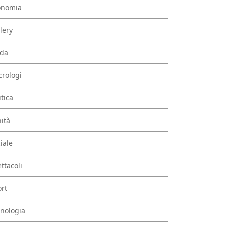
onomia
lery
da
rologi
itica
ità
iale
ttacoli
rt
nologia