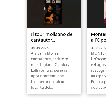
Il tour molisano del
Monte
cantautor...
all’Ope
04-08-2026
03-08-20
Arriva in Molise il
MONTER
cantautore, scrittore
Un'occas
marchigiano Gianluca
e 4 agos
Lalli con una serie di
rassegn
appuntamenti che
all'Oper
toccheranno alcune
Pentra p
località del...
due capo