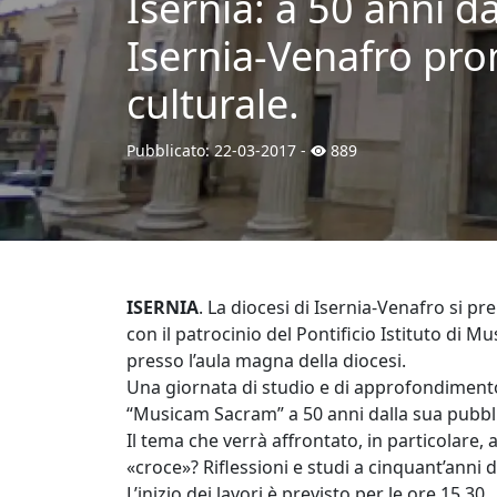
Isernia: a 50 anni d
Isernia-Venafro pr
culturale.
Pubblicato:
22-03-2017
-
889
ISERNIA
. La diocesi di Isernia-Venafro si 
con il patrocinio del Pontificio Istituto di 
presso l’aula magna della diocesi.
Una giornata di studio e di approfondimento 
“Musicam Sacram” a 50 anni dalla sua pubbl
Il tema che verrà affrontato, in particolare, 
«croce»? Riflessioni e studi a cinquant’ann
L’inizio dei lavori è previsto per le ore 15,30.