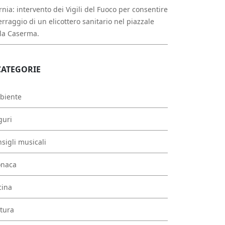
rnia: intervento dei Vigili del Fuoco per consentire
erraggio di un elicottero sanitario nel piazzale
la Caserma.
CATEGORIE
biente
guri
sigli musicali
onaca
cina
tura