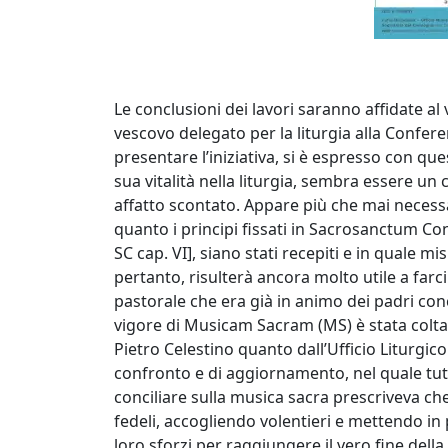
Le conclusioni dei lavori saranno affidate al
vescovo delegato per la liturgia alla Confer
presentare l’iniziativa, si è espresso con qu
sua vitalità nella liturgia, sembra essere un
affatto scontato. Appare più che mai necess
quanto i principi fissati in Sacrosanctum Conc
SC cap. VI], siano stati recepiti e in quale m
pertanto, risulterà ancora molto utile a farc
pastorale che era già in animo dei padri conci
vigore di Musicam Sacram (MS) è stata colta
Pietro Celestino quanto dall’Ufficio Litur
confronto e di aggiornamento, nel quale tutt
conciliare sulla musica sacra prescriveva che 
fedeli, accogliendo volentieri e mettendo in
loro sforzi per raggiungere il vero fine della