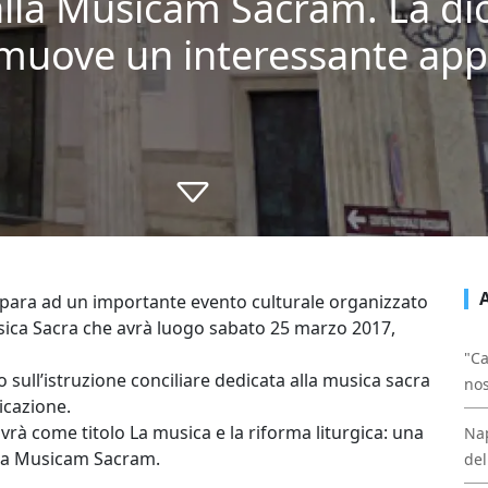
alla Musicam Sacram. La dio
omuove un interessante a
prepara ad un importante evento culturale organizzato
Musica Sacra che avrà luogo sabato 25 marzo 2017,
"Ca
sull’istruzione conciliare dedicata alla musica sacra
nos
icazione.
avrà come titolo La musica e la riforma liturgica: una
Nap
i da Musicam Sacram.
del