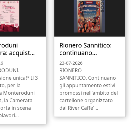
roduni
Rionero Sannitico:
ra: acquist...
continuano...
26
23-07-2026
ODUNI.
RIONERO
ione unica!* Il 3
SANNITICO. Continuano
to, per la
gli appuntamento estivi
a Monteroduni
promossi nell'ambito del
a, la Camerata
cartellone organizzato
orta in scena
dal River Caffe'...
lavori...