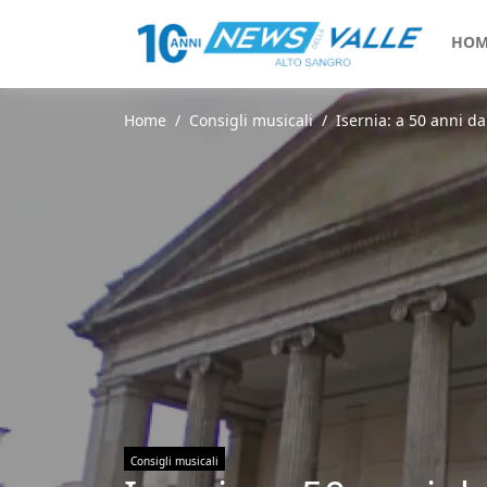
HOM
Home
Consigli musicali
Isernia: a 50 anni d
Consigli musicali