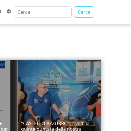
Cerca
di
"CASTELLO AZZURRO", rivedi la
 per
quinta puntata della nostra