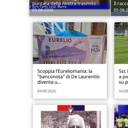
puntata della nostra trasmiss...
Il racc
05-08-2026
05-08-
Scoppia l’Eureliomania: la
Ssc 
"banconota" di De Laurentiis
a po
diventa u...
su p.
04-08-2026
04-08