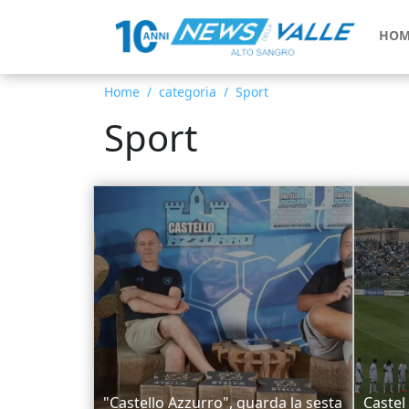
HOM
Home
categoria
Sport
Sport
"Castello Azzurro", guarda la sesta
Castel