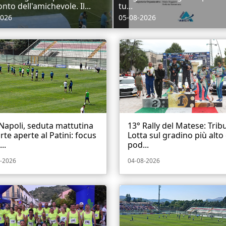
onto dell'amichevole. Il...
tu...
2026
05-08-2026
Napoli, seduta mattutina
13° Rally del Matese: Trib
rte aperte al Patini: focus
Lotta sul gradino più alto
..
pod...
-2026
04-08-2026