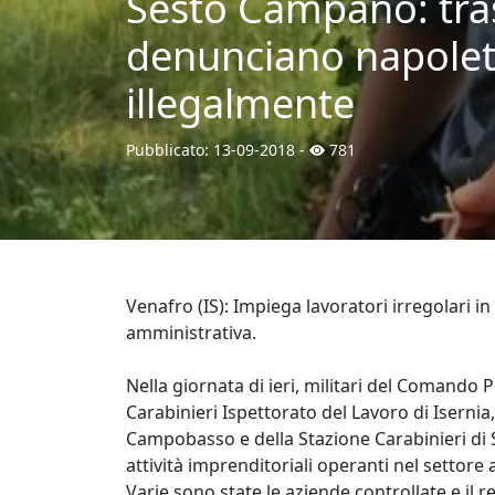
Sesto Campano: trasp
denunciano napoletan
illegalmente
Pubblicato:
13-09-2018
-
781
Venafro (IS): Impiega lavoratori irregolari i
amministrativa.
Nella giornata di ieri, militari del Comando P
Carabinieri Ispettorato del Lavoro di Isernia
Campobasso e della Stazione Carabinieri di
attività imprenditoriali operanti nel settore a
Varie sono state le aziende controllate e il 