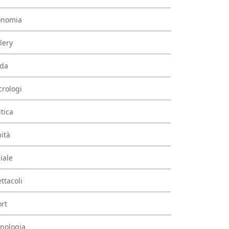
onomia
lery
da
rologi
itica
ità
iale
ttacoli
rt
nologia