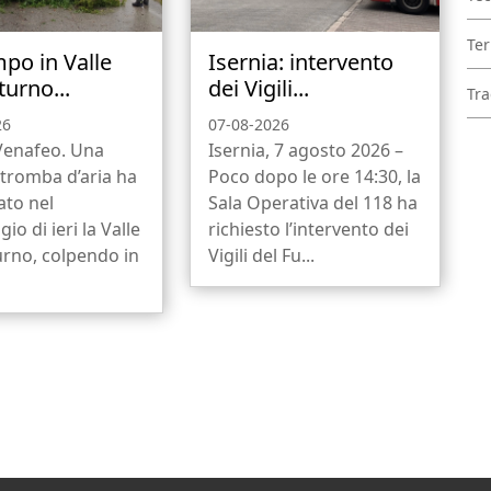
Ter
po in Valle
Isernia: intervento
turno...
dei Vigili...
Tra
26
07-08-2026
-Venafeo. Una
Isernia, 7 agosto 2026 –
 tromba d’aria ha
Poco dopo le ore 14:30, la
ato nel
Sala Operativa del 118 ha
io di ieri la Valle
richiesto l’intervento dei
urno, colpendo in
Vigili del Fu...