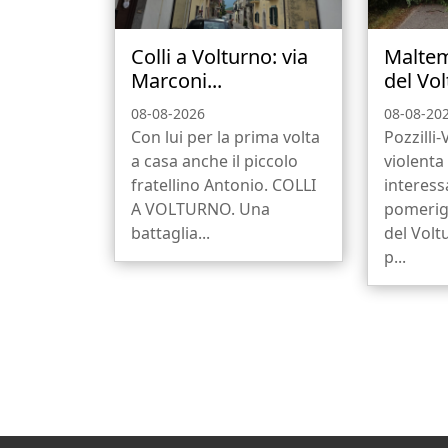
Colli a Volturno: via
Maltem
Marconi...
del Vol
08-08-2026
08-08-20
Con lui per la prima volta
Pozzilli
a casa anche il piccolo
violenta
fratellino Antonio. COLLI
interess
A VOLTURNO. Una
pomerigg
battaglia...
del Volt
p...