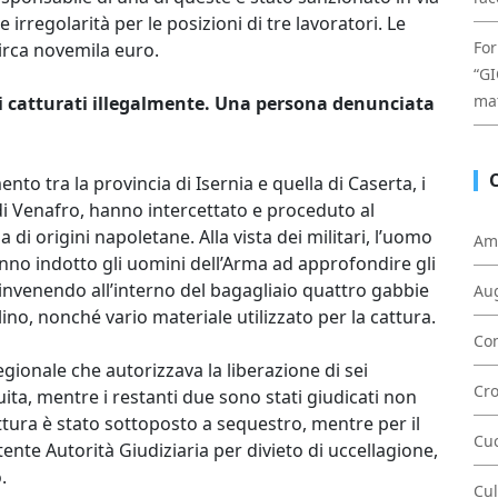
irregolarità per le posizioni di tre lavoratori. Le
For
rca novemila euro.
“GI
mat
ni catturati illegalmente. Una persona denunciata
o tra la provincia di Isernia e quella di Caserta, i
 di Venafro, hanno intercettato e proceduto al
di origini napoletane. Alla vista dei militari, l’uomo
Am
nno indotto gli uomini dell’Arma ad approfondire gli
invenendo all’interno del bagagliaio quattro gabbie
Au
llino, nonché vario materiale utilizzato per la cattura.
Con
egionale che autorizzava la liberazione di sei
Cr
ta, mentre i restanti due sono stati giudicati non
cattura è stato sottoposto a sequestro, mentre per il
Cu
nte Autorità Giudiziaria per divieto di uccellagione,
.
Cul