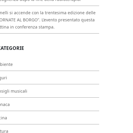
nelli si accende con la trentesima edizione delle
ORNATE AL BORGO”. L’evento presentato questa
tina in conferenza stampa.
CATEGORIE
biente
guri
sigli musicali
onaca
cina
tura