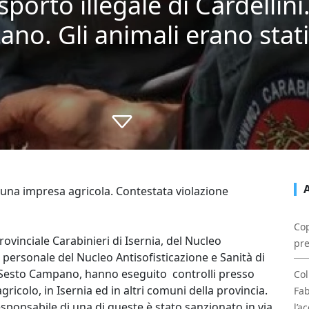
orto illegale di Cardellini.
o. Gli animali erano stati
n una impresa agricola. Contestata violazione
Cop
rovinciale Carabinieri di Isernia, del Nucleo
pre
, personale del Nucleo Antisofisticazione e Sanità di
 Sesto Campano, hanno eseguito controlli presso
Col
gricolo, in Isernia ed in altri comuni della provincia.
Fab
responsabile di una di queste è stato sanzionato in via
l’a