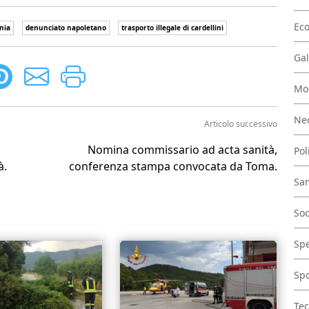
Ec
nia
denunciato napoletano
trasporto illegale di cardellini
Gal
Mo
Nec
Articolo successivo
Nomina commissario ad acta sanità,
Pol
à.
conferenza stampa convocata da Toma.
San
Soc
Spe
Spo
Tec