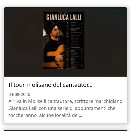
Il tour molisano del cantautor...
04-08-2026
Arriva in Molise il cantautore, scrittore marchigiano
Gianluca Lalli con una serie di appuntamenti che
toccheranno alcune località del...