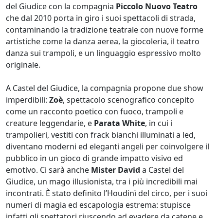
del Giudice con la compagnia
Piccolo Nuovo Teatro
che dal 2010 porta in giro i suoi spettacoli di strada,
contaminando la tradizione teatrale con nuove forme
artistiche come la danza aerea, la giocoleria, il teatro
danza sui trampoli, e un linguaggio espressivo molto
originale.
A Castel del Giudice, la compagnia propone due show
imperdibili:
Zoè
, spettacolo scenografico concepito
come un racconto poetico con fuoco, trampoli e
creature leggendarie, e
Parata White
, in cui i
trampolieri, vestiti con frack bianchi illuminati a led,
diventano moderni ed eleganti angeli per coinvolgere il
pubblico in un gioco di grande impatto visivo ed
emotivo. Ci sarà anche
Mister David
a Castel del
Giudice, un mago illusionista, tra i più incredibili mai
incontrati. È stato definito l’Houdinì del circo, per i suoi
numeri di magia ed escapologia estrema: stupisce
infatti gli spettatori riuscendo ad evadere da catene e