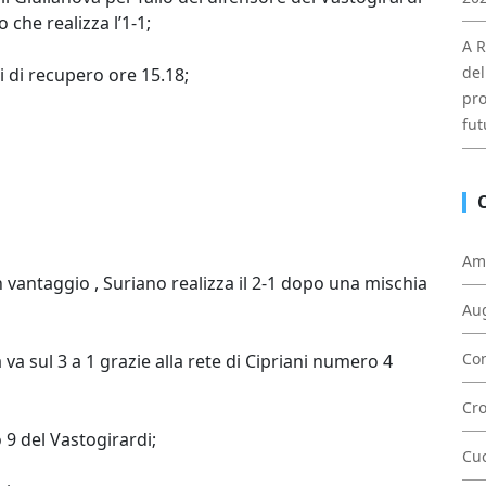
 che realizza l’1-1;
A R
del
 di recupero ore 15.18;
pro
fut
Am
vantaggio , Suriano realizza il 2-1 dopo una mischia
Au
Con
a sul 3 a 1 grazie alla rete di Cipriani numero 4
Cr
9 del Vastogirardi;
Cu