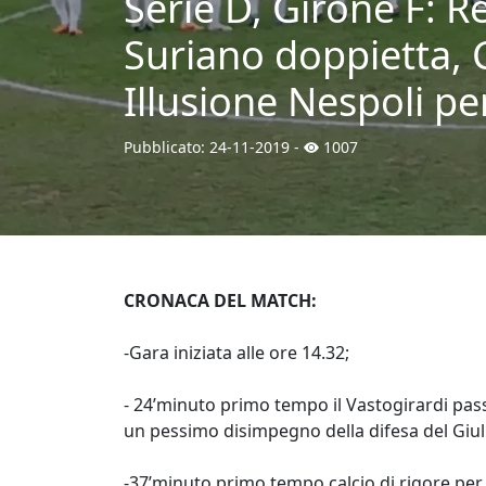
Serie D, Girone F: Re
Suriano doppietta, C
Illusione Nespoli per
Pubblicato:
24-11-2019
-
1007
CRONACA DEL MATCH:
-Gara iniziata alle ore 14.32;
- 24’minuto primo tempo il Vastogirardi pas
un pessimo disimpegno della difesa del Giul
-37’minuto primo tempo calcio di rigore per i