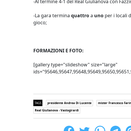
-Al termine 4-1 del Real Giulianova con Fazzin
-La gara termina
quattro
a
uno
per i locali
gioco;
FORMAZIONI E FOTO:
[gallery type="slideshow" size="large"
ids="95646,95647,95648,95649,95650,95651,
TAGS
presidente Andrea Di Lucente
mister Francesco Fari
Real Giulianova - Vastogirardi