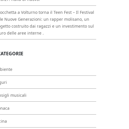
occhetta a Volturno torna il Teen Fest – Il Festival
le Nuove Generazioni: un rapper molisano, un
getto costruito dai ragazzi e un investimento sul
uro delle aree interne .
CATEGORIE
biente
guri
sigli musicali
onaca
cina