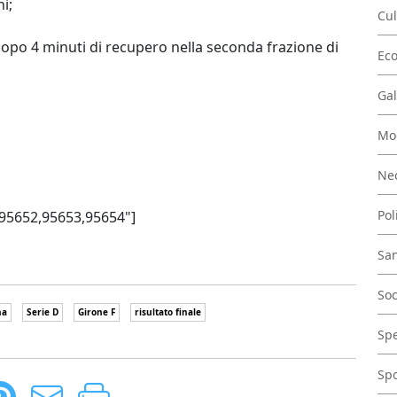
i;
Cul
 dopo 4 minuti di recupero nella seconda frazione di
Ec
Gal
Mo
Nec
Pol
95652,95653,95654"]
San
Soc
na
Serie D
Girone F
risultato finale
Spe
Spo