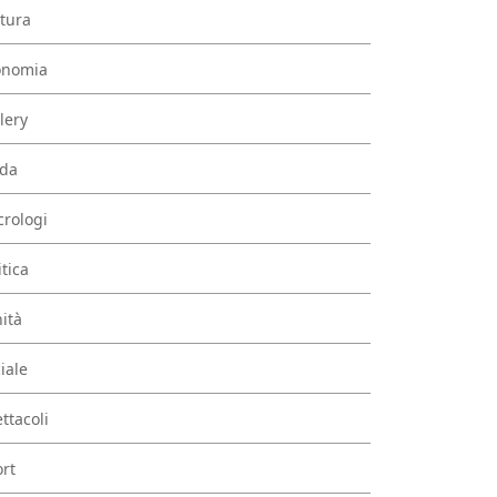
tura
onomia
lery
da
rologi
itica
ità
iale
ttacoli
rt