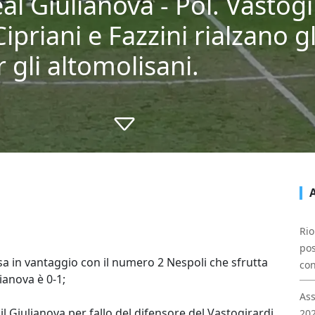
al Giulianova - Pol. Vastogi
ipriani e Fazzini rialzano gl
 gli altomolisani.
Rio
pos
sa in vantaggio con il numero 2 Nespoli che sfrutta
con
ianova è 0-1;
Ass
l Giulianova per fallo del difensore del Vastogirardi
202