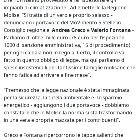
che non hanno provveduto a far ispezionare gli
impianti di climatizzazione. Ad emetterle la Regione
Molise. “Si tratta di un vero e proprio salasso -
denunciano i portavoce del MoVimento 5 Stelle in
Consiglio regionale,
Andrea Greco
e
Valerio Fontana
-
Parliamo di oltre mille euro (78 euro per l’ispezione,
1000 di sanzione amministrativa, 15 di procedimento)
per ogni caldaia non in regola. Certo, il controllo va
fatto in quanto obbligo di legge, ma qui parliamo di
spese insostenibili per tantissime famiglie molisane che
fanno fatica ad arrivare a fine mese”.
“Premesso che la legge nazionale è stata immaginata
per la sicurezza, la tutela ambientale e il risparmio
energetico - aggiungono i due portavoce - dobbiamo
constatare che in Molise la norma si sta trasformando
in una vera e propria mazzata per i contribuenti”.
Greco e Fontana ripercorrono le tappe salienti che