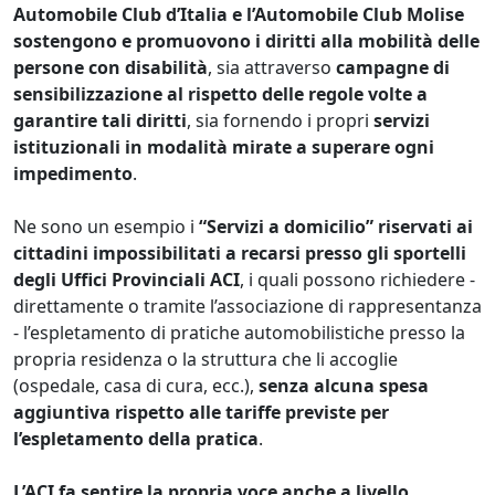
Automobile Club d’Italia e l’Automobile Club Molise
sostengono e promuovono i diritti alla mobilità delle
persone con disabilità
, sia attraverso
campagne di
sensibilizzazione al rispetto delle regole volte a
garantire tali diritti
, sia fornendo i propri
servizi
istituzionali in modalità mirate a superare ogni
impedimento
.
Ne sono un esempio i
“Servizi a domicilio” riservati ai
cittadini impossibilitati a recarsi presso gli sportelli
degli Uffici Provinciali ACI
, i quali possono richiedere -
direttamente o tramite l’associazione di rappresentanza
- l’espletamento di pratiche automobilistiche presso la
propria residenza o la struttura che li accoglie
(ospedale, casa di cura, ecc.),
senza alcuna spesa
aggiuntiva rispetto alle tariffe previste per
l’espletamento della pratica
.
L’ACI fa sentire la propria voce anche a livello