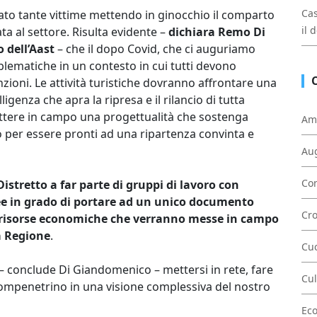
Cas
cato tante vittime mettendo in ginocchio il comparto
il 
ta al settore. Risulta evidente –
dichiara Remo Di
 dell’Aast
– che il dopo Covid, che ci auguriamo
oblematiche in un contesto in cui tutti devono
zioni. Le attività turistiche dovranno affrontare una
igenza che apra la ripresa e il rilancio di tutta
ttere in campo una progettualità che sostenga
Am
rio per essere pronti ad una ripartenza convinta e
Au
Con
l Distretto a far parte di gruppi di lavoro con
idee in grado di portare ad un unico documento
Cr
 risorse economiche che verranno messe in campo
a Regione
.
Cu
 – conclude Di Giandomenico – mettersi in rete, fare
Cul
compenetrino in una visione complessiva del nostro
Ec