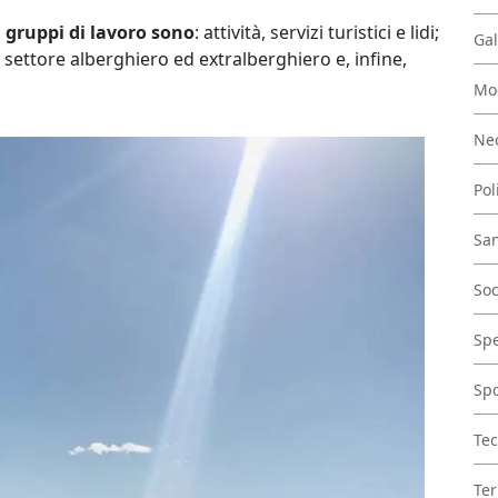
ei gruppi di lavoro sono
: attività, servizi turistici e lidi;
Gal
 settore alberghiero ed extralberghiero e, infine,
Mo
Nec
Pol
San
Soc
Spe
Spo
Tec
Ter