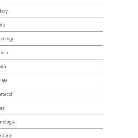
lery
da
rologi
itica
ità
iale
ttacoli
rt
nologia
ritorio