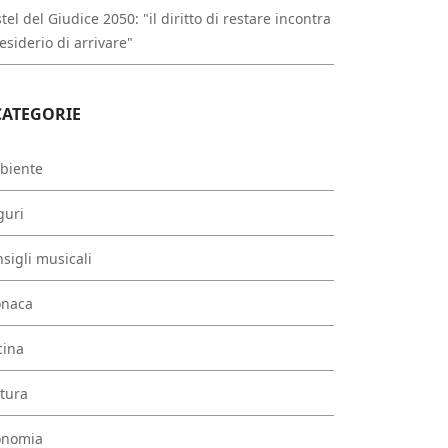
tel del Giudice 2050: "il diritto di restare incontra
desiderio di arrivare"
CATEGORIE
biente
guri
sigli musicali
onaca
cina
tura
onomia