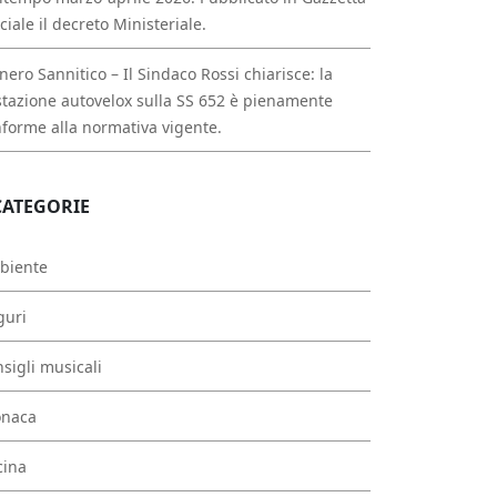
iciale il decreto Ministeriale.
nero Sannitico – Il Sindaco Rossi chiarisce: la
tazione autovelox sulla SS 652 è pienamente
forme alla normativa vigente.
CATEGORIE
biente
guri
sigli musicali
onaca
cina