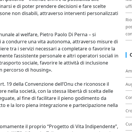
narsi e di poter prendere decisioni e fare scelte
uff
ersone non disabili, attraverso interventi personalizzati
Rio
pos
con
munale al welfare, Pietro Paolo Di Perna – si
i a condurre una vita autonoma, attraverso misure di
re tra i servizi necessari a completare o favorire la
e l’assistente personale e altri operatori sociali in
trasporto sociale, favorire le attività di inclusione
 un percorso di housing».
Am
art. 19 della Convenzione dell’Onu che riconosce il
Au
ere nella società, con la stessa libertà di scelta delle
Con
guate, al fine di facilitare il pieno godimento da
itto e la loro piena integrazione e partecipazione nella
Cr
Cu
omamente il proprio “Progetto di Vita Indipendente”,