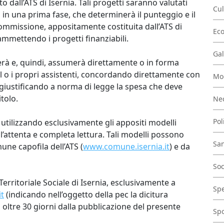
dall’ATS di Isernia. Tali progetti saranno valutati
Cul
, in una prima fase, che determinerà il punteggio e il
ommissione, appositamente costituita dall’ATS di
Ec
ammettendo i progetti finanziabili.
Gal
ierà e, quindi, assumerà direttamente o in forma
 il o i propri assistenti, concordando direttamente con
Mo
 e giustificando a norma di legge la spesa che deve
tolo.
Nec
Pol
utilizzando esclusivamente gli appositi modelli
ia l’attenta e completa lettura. Tali modelli possono
San
mune capofila dell’ATS (
www.comune.isernia.it
) e da
Soc
erritoriale Sociale di Isernia, esclusivamente a
Spe
t
(indicando nell’oggetto della pec la dicitura
 oltre 30 giorni dalla pubblicazione del presente
Spo