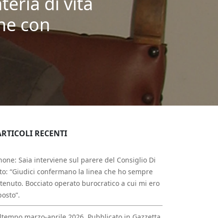
eria di vita
one con
ARTICOLI RECENTI
one: Saia interviene sul parere del Consiglio Di
to: “Giudici confermano la linea che ho sempre
tenuto. Bocciato operato burocratico a cui mi ero
osto”.
tempo marzo-aprile 2026. Pubblicato in Gazzetta