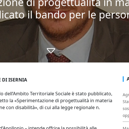
ione di progettualità in mat
icato il bando per le pers
DI ISERNIA
o dell’Ambito Territoriale Sociale è stato pubblicato,
Agn
etto la «Sperimentazione di progettualità in materia
Sta
e con disabilità», di cui alla legge regionale n.
sos
opp
’Apollonio – intende offrire la possibilità alle
Mal