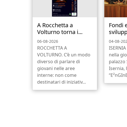
A Rocchetta a
Fondi 
Volturno torna i...
svilupp
06-08-2026
04-08-20
ROCCHETTA A
ISERNIA 
VOLTURNO. C’è un modo
nella gio
diverso di parlare di
palazzo
giovani nelle aree
Isernia, 
interne: non come
“E²nGInE
destinatari di iniziativ...