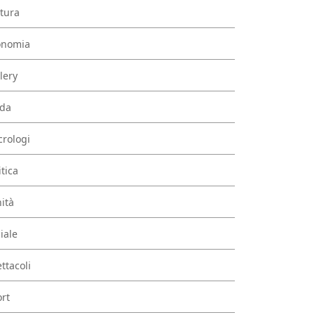
tura
onomia
lery
da
rologi
itica
ità
iale
ttacoli
rt