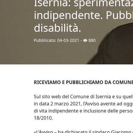
Isernia: sperimentaz
indipendente. Pubbl
disabilità.
Pubblicato:
04-03-2021
-
880
RICEVIAMO E PUBBLICHIAMO DA COMUNE 
Sul sito web del Comune di Isernia e su quell
in data 2 marzo 2021, l’Avviso avente ad ogg
di vita indipendente e inclusione delle person
18/2010.
«L’Avviso – ha dichiarato il sindaco Giacomo d