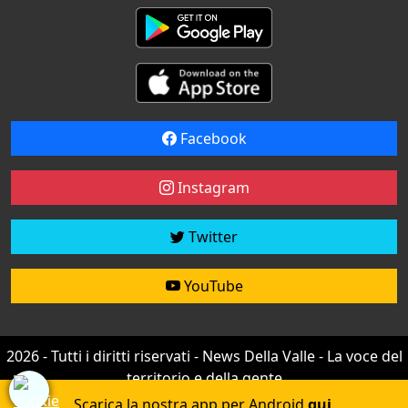
Facebook
Instagram
Twitter
YouTube
2026 - Tutti i diritti riservati - News Della Valle - La voce del
territorio e della gente
Credit by
efree
Scarica la nostra app per Android
qui
.