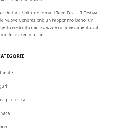
occhetta a Volturno torna il Teen Fest – Il Festival
le Nuove Generazioni: un rapper molisano, un
getto costruito dai ragazzi e un investimento sul
uro delle aree interne .
CATEGORIE
biente
guri
sigli musicali
onaca
cina