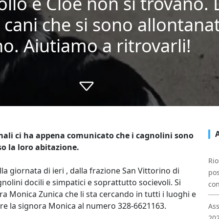
ollo e Cloe non si trovano. L
 cani che si sono allontanat
o. Aiutiamo a ritrovarli!
mali ci ha appena comunicato che i cagnolini sono
so la loro abitazione.
Rio
lla giornata di ieri , dalla frazione San Vittorino di
pos
olini docili e simpatici e soprattutto socievoli. Si
con
ora Monica Zunica che li sta cercando in tutti i luoghi e
attare la signora Monica al numero 328-6621163.
Ass
202