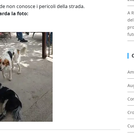
de non conosce i pericoli della strada.
A R
rda la foto:
del
pro
fut
Am
Au
Con
Cr
Cu