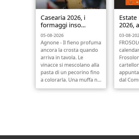
Casearia 2026, i
Estate
formaggi inso...
2026, a
05-08-2026
03-08-20
Agnone - Il fieno profuma
FROSOLO
ancora la crosta quando
calendar
arriva in tavola. Le
Frosolon
vinacce si mescolano alla
cartello
pasta di un pecorino fino
appunta
a colorarla. Una muffa n...
dal Comu