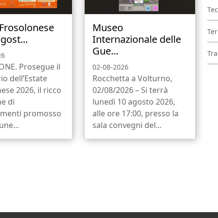
Tec
 Frosolonese
Museo
Ter
gost...
Internazionale delle
Gue...
Tra
26
NE. Prosegue il
02-08-2026
io dell’Estate
Rocchetta a Volturno,
ese 2026, il ricco
02/08/2026 – Si terrà
ne di
lunedì 10 agosto 2026,
menti promosso
alle ore 17:00, presso la
ne...
sala convegni del...