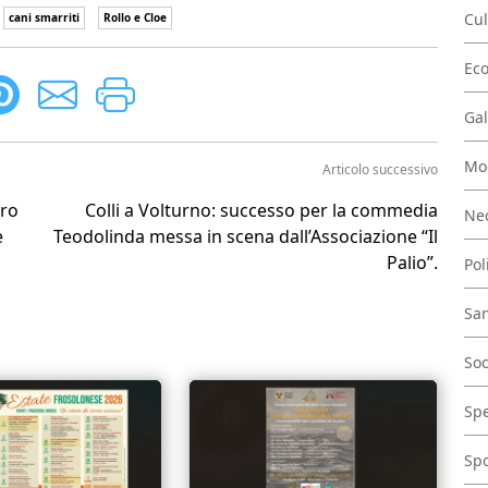
Cul
cani smarriti
Rollo e Cloe
Ec
Gal
Mo
Articolo successivo
aro
Colli a Volturno: successo per la commedia
Nec
e
Teodolinda messa in scena dall’Associazione “Il
Palio”.
Pol
San
Soc
Spe
Spo