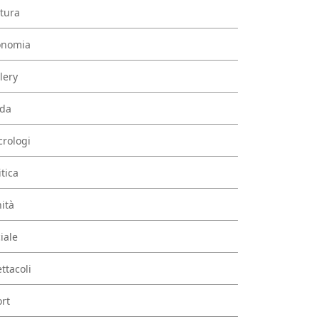
tura
onomia
lery
da
rologi
itica
ità
iale
ttacoli
rt