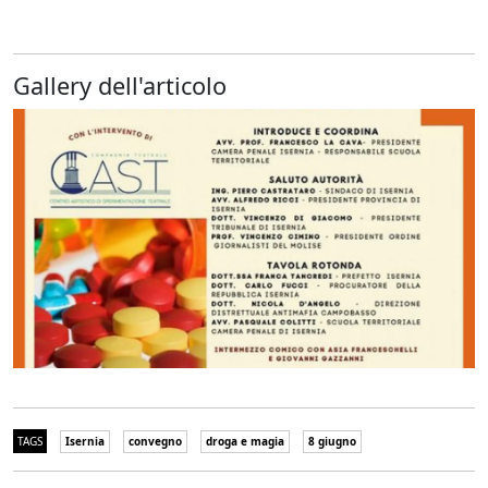
Gallery dell'articolo
TAGS
Isernia
convegno
droga e magia
8 giugno