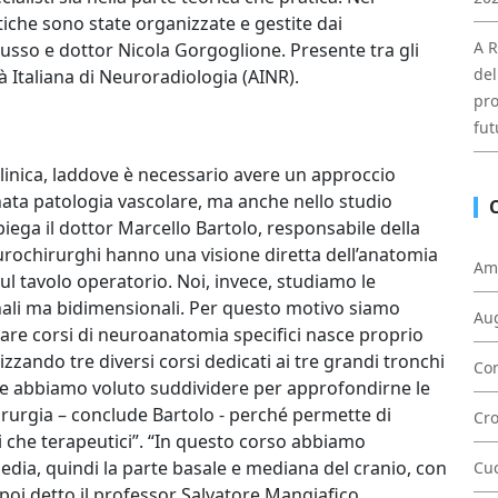
tiche sono state organizzate e gestite dai
A R
sso e dottor Nicola Gorgoglione. Presente tra gli
del
à Italiana di Neuroradiologia (AINR).
pro
fut
linica, laddove è necessario avere un approccio
ata patologia vascolare, ma anche nello studio
iega il dottor Marcello Bartolo, responsabile della
ochirurghi hanno una visione diretta dell’anatomia
Am
sul tavolo operatorio. Noi, invece, studiamo le
ali ma bidimensionali. Per questo motivo siamo
Au
zzare corsi di neuroanatomia specifici nasce proprio
zando tre diversi corsi dedicati ai tre grandi tronchi
Con
 che abbiamo voluto suddividere per approfondirne le
hirurgia – conclude Bartolo - perché permette di
Cr
ci che terapeutici”. “In questo corso abbiamo
edia, quindi la parte basale e mediana del cranio, con
Cu
poi detto il professor Salvatore Mangiafico,