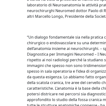
laboratorio di Neuroanatomia le attività pra
neurochirurghi Neuromed dottor Paolo di Ru
altri Marcello Longo, Presidente della Societ
“Un dialogo fondamentale sia nella pratica c
chirurgico o endovascolare su una determin
dell’anatomia insieme ai neurochirurghi. – sp
Diagnostica per Immagini Neuromed – I Neur
rispetto ai noi radiologi perché la studiano 
immagini che spesso non sono tridimension
spesso in sala operatoria e l’idea di organi
da questa esigenza. Lo abbiamo fatto organiz
della scatola cranica, tre aree del cervello
caratteristiche. L’anatomia è la base della c
potersi districare nei percorsi sia diagnosti
approfondito lo studio della fossa cranica m
tutte le strutture anatomiche connesse - ha 