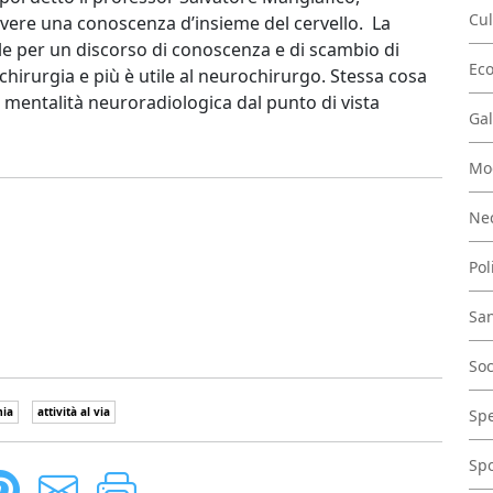
Cul
vere una conoscenza d’insieme del cervello. La
 per un discorso di conoscenza e di scambio di
Ec
a chirurgia e più è utile al neurochirurgo. Stessa cosa
a mentalità neuroradiologica dal punto di vista
Gal
Mo
Nec
Pol
San
Soc
mia
attività al via
Spe
Spo