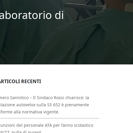
 laboratorio di
ARTICOLI RECENTI
nero Sannitico – Il Sindaco Rossi chiarisce: la
tazione autovelox sulla SS 652 è pienamente
forme alla normativa vigente.
unzioni del personale ATA per l’anno scolastico
6/27: nulla di nuovo!