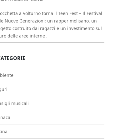
occhetta a Volturno torna il Teen Fest – Il Festival
le Nuove Generazioni: un rapper molisano, un
getto costruito dai ragazzi e un investimento sul
uro delle aree interne .
CATEGORIE
biente
guri
sigli musicali
onaca
cina