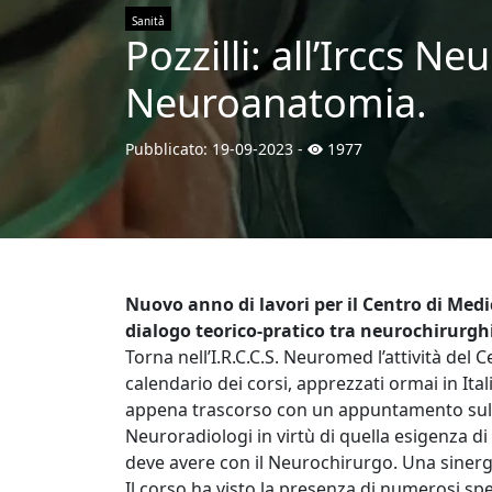
Sanità
Pozzilli: all’Irccs Ne
Neuroanatomia.
Pubblicato:
19-09-2023
-
1977
Nuovo anno di lavori per il Centro di Med
dialogo teorico-pratico tra neurochirurgh
Torna nell’I.R.C.C.S. Neuromed l’attività del 
calendario dei corsi, apprezzati ormai in Itali
appena trascorso con un appuntamento sull
Neuroradiologi in virtù di quella esigenza 
deve avere con il Neurochirurgo. Una sinerg
Il corso ha visto la presenza di numerosi spec