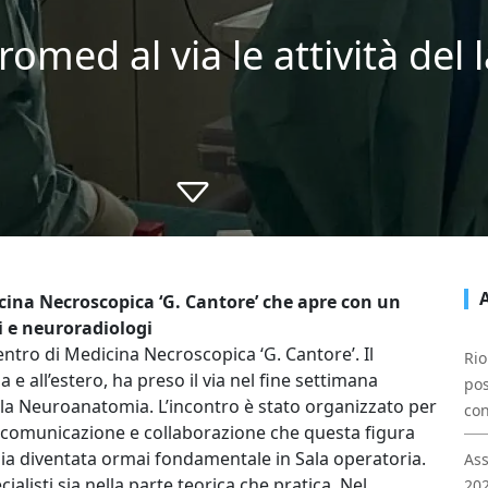
uromed al via le attività del
icina Necroscopica ‘G. Cantore’ che apre con un
i e neuroradiologi
Centro di Medicina Necroscopica ‘G. Cantore’. Il
Rio
a e all’estero, ha preso il via nel fine settimana
pos
a Neuroanatomia. L’incontro è stato organizzato per
con
di comunicazione e collaborazione che questa figura
ia diventata ormai fondamentale in Sala operatoria.
Ass
ialisti sia nella parte teorica che pratica. Nel
202