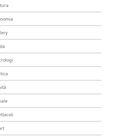
tura
onomia
lery
da
rologi
itica
ità
iale
ttacoli
rt