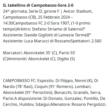
IL tabellino di Campobasso-Sora 2-0
24^ giornata, Serie D, girone F | Avicor Stadium,
Campobasso (CB), 25 Febbraio 2024 –
14:30Campobasso FC 2-0 Sora 1907, (1-0 primo
tempo)Arbitro: Stefano Striamo di SalernoI°
Assistente: Davide Gigliotti di Lamezia TermeII°
Assistente: Luca Marucci di RossanoSpettatori: 2.560
Marcatori: Abonckelet 35′ (C), Parisi 55′
(C)Ammoniti: Abonckelet (C), Digilio (S)
CAMPOBASSO FC: Esposito, Di Filippo, Nonni (K), Di
Nardo (78′ Rasi), Coquin (91′ Romero), Lombari,
Abonckelet (91′ Persichini), Bonacchi, Grandis, Serra,
Parisi.A disposizione: Di Donato, Gonzalez, Pontillo, De
Cerchio, Hulidov, Sdaigui.Allenatore: Rosario Pergolizzi.