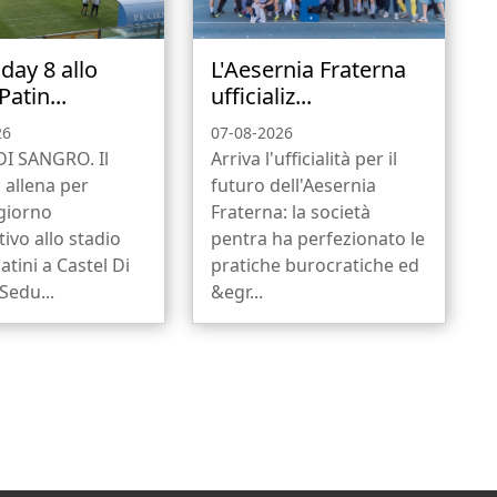
day 8 allo
L'Aesernia Fraterna
Patin...
ufficializ...
26
07-08-2026
DI SANGRO. Il
Arriva l'ufficialità per il
i allena per
futuro dell'Aesernia
 giorno
Fraterna: la società
ivo allo stadio
pentra ha perfezionato le
atini a Castel Di
pratiche burocratiche ed
Sedu...
&egr...