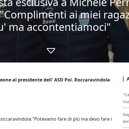
sta esclusiva a Michele Per
"Complimenti ai miei ragazzi
u' ma accontentiamoci"
meone al presidente dell' ASD Pol. Roccaravindola
"Ca
nos
Nap
Roccaravindola:"Potevamo fare di più ma devo fare i
del