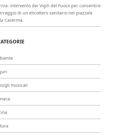
rnia: intervento dei Vigili del Fuoco per consentire
erraggio di un elicottero sanitario nel piazzale
la Caserma.
CATEGORIE
biente
guri
sigli musicali
onaca
cina
tura