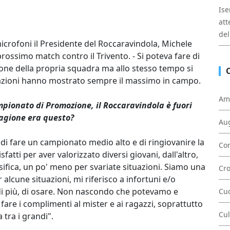
Ise
att
del
icrofoni il Presidente del Roccaravindola, Michele
prossimo match contro il Trivento. - Si poteva fare di
ione della propria squadra ma allo stesso tempo si
uazioni hanno mostrato sempre il massimo in campo.
Am
pionato di Promozione, il Roccaravindola è fuori
tagione era questo?
Au
a di fare un campionato medio alto e di ringiovanire la
Con
fatti per aver valorizzato diversi giovani, dall'altro,
sifica, un po' meno per svariate situazioni. Siamo una
Cr
lcune situazioni, mi riferisco a infortuni e/o
di più, di osare. Non nascondo che potevamo e
Cu
are i complimenti al mister e ai ragazzi, soprattutto
Cul
 tra i grandi".