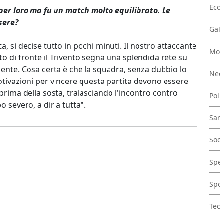
Ec
0 per loro ma fu un match molto equilibrato. Le
sere?
Gal
a, si decise tutto in pochi minuti. Il nostro attaccante
Mo
nto di fronte il Trivento segna una splendida rete su
niente. Cosa certa è che la squadra, senza dubbio lo
Nec
motivazioni per vincere questa partita devono essere
i prima della sosta, tralasciando l'incontro contro
Pol
o severo, a dirla tutta".
San
Soc
Spe
Spo
Tec