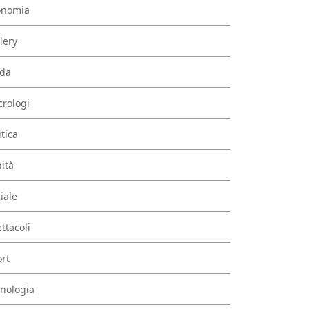
onomia
lery
da
rologi
itica
ità
iale
ttacoli
rt
nologia