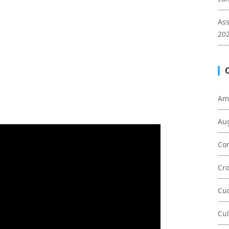
Ass
202
Am
Au
Con
Cr
Cu
Cul