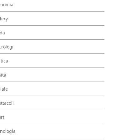
onomia
lery
da
rologi
itica
ità
iale
ttacoli
rt
nologia