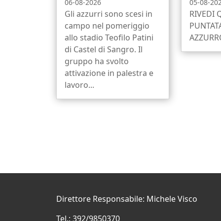
06-08-2026
05-08-20
Gli azzurri sono scesi in
RIVEDI 
campo nel pomeriggio
PUNTATA
allo stadio Teofilo Patini
AZZURRO
di Castel di Sangro. Il
gruppo ha svolto
attivazione in palestra e
lavoro...
Direttore Responsabile: Michele Visco
Tel.: 392/9850370