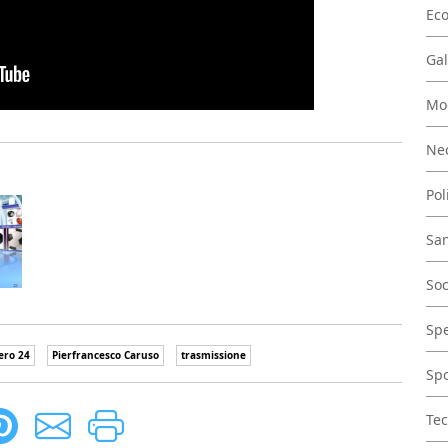
Ec
Gal
Mo
Nec
Pol
San
Soc
Spe
ero 24
Pierfrancesco Caruso
trasmissione
Spo
Tec