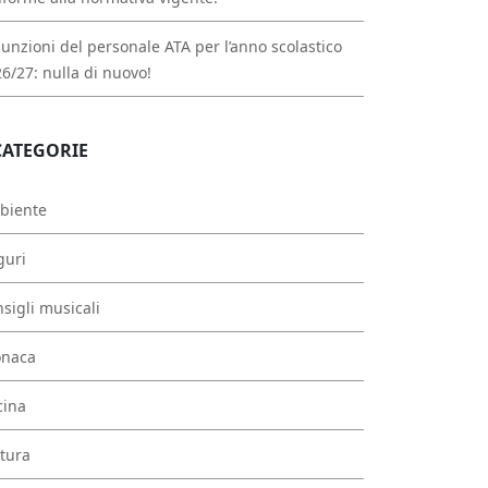
unzioni del personale ATA per l’anno scolastico
6/27: nulla di nuovo!
CATEGORIE
biente
guri
sigli musicali
onaca
cina
tura