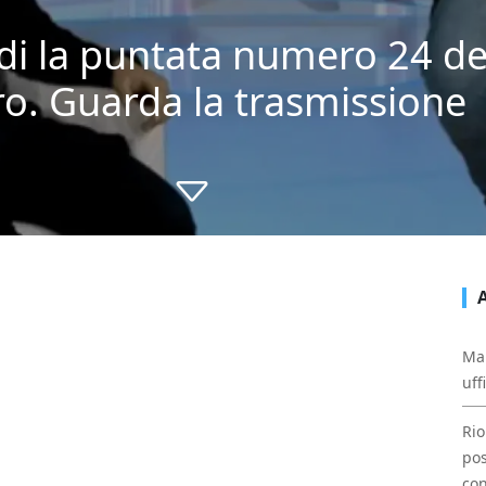
di la puntata numero 24 ded
ro. Guarda la trasmissione
Mal
uff
Rio
pos
con