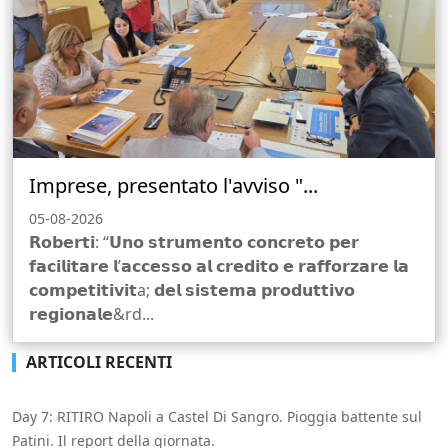
Imprese, presentato l'avviso "...
05-08-2026
𝗥𝗼𝗯𝗲𝗿𝘁𝗶: “𝗨𝗻𝗼 𝘀𝘁𝗿𝘂𝗺𝗲𝗻𝘁𝗼 𝗰𝗼𝗻𝗰𝗿𝗲𝘁𝗼 𝗽𝗲𝗿
𝗳𝗮𝗰𝗶𝗹𝗶𝘁𝗮𝗿𝗲 𝗹’𝗮𝗰𝗰𝗲𝘀𝘀𝗼 𝗮𝗹 𝗰𝗿𝗲𝗱𝗶𝘁𝗼 𝗲 𝗿𝗮𝗳𝗳𝗼𝗿𝘇𝗮𝗿𝗲 𝗹𝗮
𝗰𝗼𝗺𝗽𝗲𝘁𝗶𝘁𝗶𝘃𝗶𝘁a; 𝗱𝗲𝗹 𝘀𝗶𝘀𝘁𝗲𝗺𝗮 𝗽𝗿𝗼𝗱𝘂𝘁𝘁𝗶𝘃𝗼
𝗿𝗲𝗴𝗶𝗼𝗻𝗮𝗹𝗲&rd...
ARTICOLI RECENTI
Day 7: RITIRO Napoli a Castel Di Sangro. Pioggia battente sul
Patini. Il report della giornata.