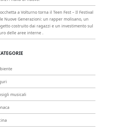
occhetta a Volturno torna il Teen Fest – Il Festival
le Nuove Generazioni: un rapper molisano, un
getto costruito dai ragazzi e un investimento sul
uro delle aree interne .
CATEGORIE
biente
guri
sigli musicali
onaca
cina