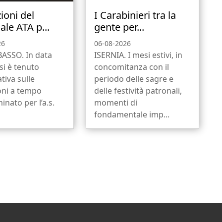
ioni del
I Carabinieri tra la
ale ATA p...
gente per...
26
06-08-2026
SSO. In data
ISERNIA. I mesi estivi, in
si è tenuto
concomitanza con il
tiva sulle
periodo delle sagre e
oni a tempo
delle festività patronali,
inato per l’a.s.
momenti di
fondamentale imp...