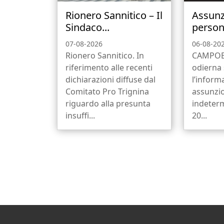
Rionero Sannitico – Il
Assunz
Sindaco...
person
07-08-2026
06-08-20
Rionero Sannitico. In
CAMPOBA
riferimento alle recenti
odierna 
dichiarazioni diffuse dal
l’informa
Comitato Pro Trignina
assunzi
riguardo alla presunta
indeterm
insuffi...
20...