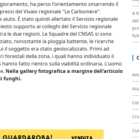
ggioramento, ha perso l'orientamento smarrendo il
 pressi del Vivaio regionale "Le Carboniere".
A R
aiuto. È stato quindi allertato il Servizio regionale
del
iesto supporto ai colleghi del Servizio regionale
pro
 tra le due regioni. Le Squadre del CNSAS si sono
fut
iato, nonostante la pioggia battente, le ricerche
ui il soggetto era stato geolocalizzato. Primi ad
 forestali della zona, i quali hanno individuato il
hanno fatto rientro sulla viabilità ordinaria. L'uomo
e.
Nella gallery fotografica a margine dell'articolo
Am
di funghi.
Au
Con
Cr
Cu