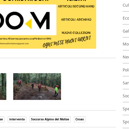
Cul
Ec
Gal
Mo
Nec
Pol
San
Soc
Spe
se
intervento
Soccorso Alpino del Molise
Cnsas
Spo