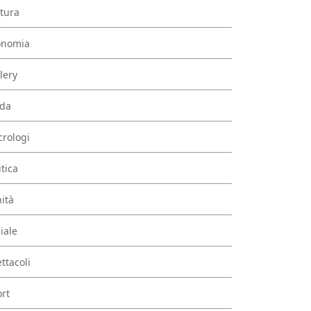
tura
onomia
lery
da
rologi
itica
ità
iale
ttacoli
rt