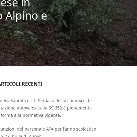
ese in
 Alpino e
ARTICOLI RECENTI
nero Sannitico – Il Sindaco Rossi chiarisce: la
tazione autovelox sulla SS 652 è pienamente
forme alla normativa vigente.
unzioni del personale ATA per l’anno scolastico
6/27: nulla di nuovo!