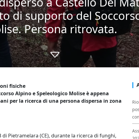
disperso a Castello Del Mat
o di supporto del Soccorso
ise. Persona ritrovata.
oni fisiche
ccorso Alpino e Speleologico Molise è appena
ani per la ricerca di una persona dispersa in zona
Rio
pos
con
Ass
 di Pietramelara (CE), durante la ricerca di funghi,
202