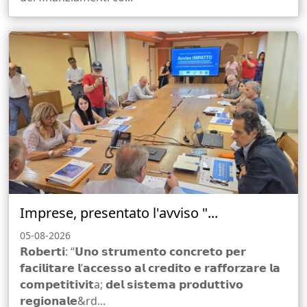
Imprese, presentato l'avviso "...
05-08-2026
𝗥𝗼𝗯𝗲𝗿𝘁𝗶: “𝗨𝗻𝗼 𝘀𝘁𝗿𝘂𝗺𝗲𝗻𝘁𝗼 𝗰𝗼𝗻𝗰𝗿𝗲𝘁𝗼 𝗽𝗲𝗿
𝗳𝗮𝗰𝗶𝗹𝗶𝘁𝗮𝗿𝗲 𝗹’𝗮𝗰𝗰𝗲𝘀𝘀𝗼 𝗮𝗹 𝗰𝗿𝗲𝗱𝗶𝘁𝗼 𝗲 𝗿𝗮𝗳𝗳𝗼𝗿𝘇𝗮𝗿𝗲 𝗹𝗮
𝗰𝗼𝗺𝗽𝗲𝘁𝗶𝘁𝗶𝘃𝗶𝘁a; 𝗱𝗲𝗹 𝘀𝗶𝘀𝘁𝗲𝗺𝗮 𝗽𝗿𝗼𝗱𝘂𝘁𝘁𝗶𝘃𝗼
𝗿𝗲𝗴𝗶𝗼𝗻𝗮𝗹𝗲&rd...