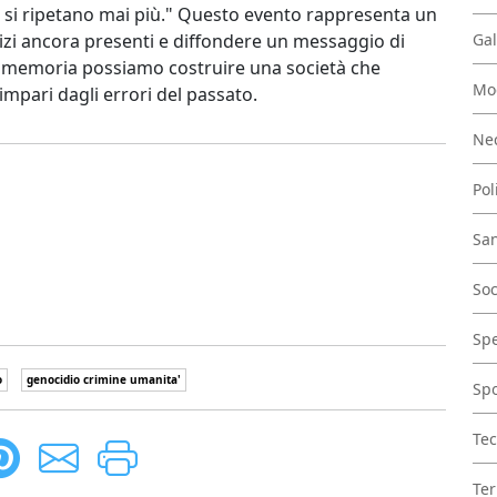
n si ripetano mai più." Questo evento rappresenta un
zi ancora presenti e diffondere un messaggio di
Gal
la memoria possiamo costruire una società che
Mo
impari dagli errori del passato.
Nec
Pol
San
Soc
Spe
o
genocidio crimine umanita'
Spo
Tec
Ter