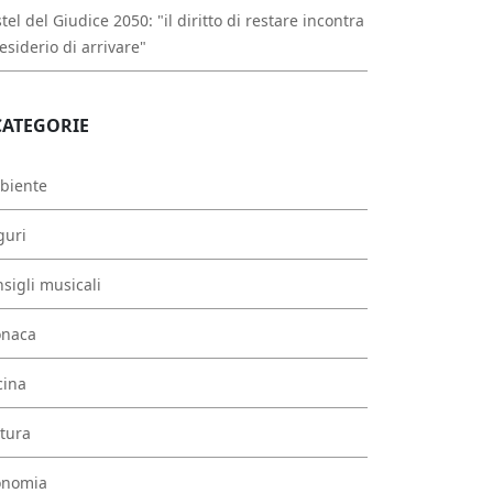
tel del Giudice 2050: "il diritto di restare incontra
desiderio di arrivare"
CATEGORIE
biente
guri
sigli musicali
onaca
cina
tura
onomia