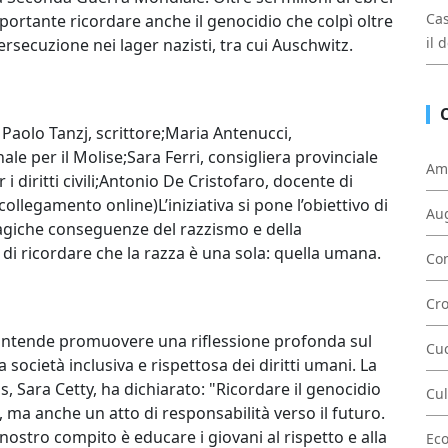
Cas
portante ricordare anche il genocidio che colpì oltre
il 
ersecuzione nei lager nazisti, tra cui Auschwitz.
o Paolo Tanzj, scrittore;Maria Antenucci,
ale per il Molise;Sara Ferri, consigliera provinciale
Am
r i diritti civili;Antonio De Cristofaro, docente di
ollegamento online)L’iniziativa si pone l’obiettivo di
Au
tragiche conseguenze del razzismo e della
di ricordare che la razza è una sola: quella umana.
Con
Cr
si intende promuovere una riflessione profonda sul
Cu
a società inclusiva e rispettosa dei diritti umani. La
, Sara Cetty, ha dichiarato: "Ricordare il genocidio
Cul
 ma anche un atto di responsabilità verso il futuro.
 nostro compito è educare i giovani al rispetto e alla
Ec