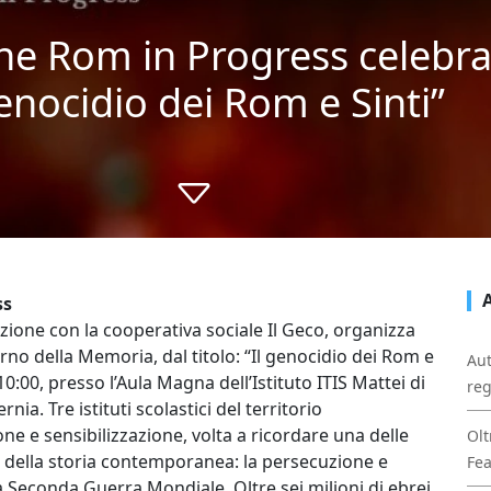
one Rom in Progress celebra
enocidio dei Rom e Sinti”
ss
zione con la cooperativa sociale Il Geco, organizza
rno della Memoria, dal titolo: “Il genocidio dei Rom e
Aut
 10:00, presso l’Aula Magna dell’Istituto ITIS Mattei di
reg
rnia. Tre istituti scolastici del territorio
ne e sensibilizzazione, volta a ricordare una delle
Olt
della storia contemporanea: la persecuzione e
Fe
a Seconda Guerra Mondiale. Oltre sei milioni di ebrei