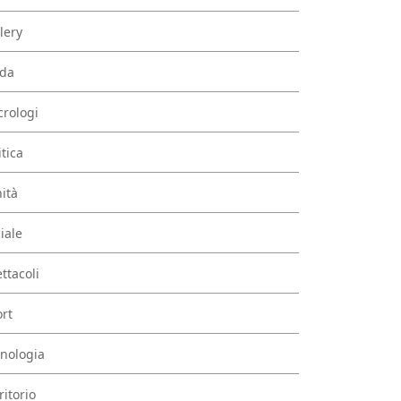
lery
da
rologi
itica
ità
iale
ttacoli
rt
nologia
ritorio