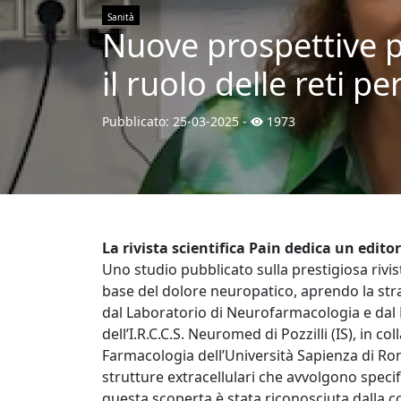
Sanità
Nuove prospettive p
il ruolo delle reti p
Pubblicato:
25-03-2025
-
1973
La rivista scientifica Pain dedica un editori
Uno studio pubblicato sulla prestigiosa rivis
base del dolore neuropatico, aprendo la strad
dal Laboratorio di Neurofarmacologia e dal 
dell’I.R.C.C.S. Neuromed di Pozzilli (IS), in c
Farmacologia dell’Università Sapienza di Rom
strutture extracellulari che avvolgono specif
questa scoperta è stata riconosciuta dalla c