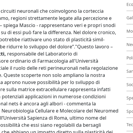
Ec
i circuiti neuronali che coinvolgono la corteccia
lamo, regioni strettamente legate alla percezione e
Gal
i – spiega Mascio - rappresentano veri e propri snodi
Mo
 su di essi può fare la differenza. Nel dolore cronico,
potrebbe riattivare uno stato di plasticità simil-
Nec
ebbe ridurre lo sviluppo del dolore”."Questo lavoro –
ti,
responsabile del Laboratorio di
Pol
e ordinario di Farmacologia all'Università
le il ruolo delle reti perineuronali nella regolazione
San
ale. Queste scoperte non solo ampliano la nostra
 aprono nuove possibilità per lo sviluppo di
Soc
ire sulla matrice extracellulare rappresenta infatti
 potenziali applicazioni in numerose condizioni
Spe
nal nets è ancora agli albori - commenta la
i Neurobiologia Cellulare e Molecolare del Neuromed
Spo
ll’Università Sapienza di Roma, ultimo nome del
ossibilità che essi siano regolabili da bersagli
Tec
i che abbiano un impatto diretto sulla plasticità dei