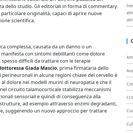
Ise
za dello studio. Gli editoriali in forma di commentary
att
di particolare originalità, capaci di aprire nuove
del
ione scientifica.
nica complessa, causata da un danno o un
 manifesta con sintomi debilitanti come dolore
Am
 spesso difficili da trattare con le terapie
 dottoressa Giada Mascio
, prima firmataria dello
Au
i perineuronali in alcune regioni chiave del cervello è
 al dolore nei modelli murini di neuropatia e che il
Con
nel circuito talamocorticale stabilizza meccanismi
ionali sensoriali e quindi di conseguenza alla
Cr
strutture, ad esempio attraverso enzimi degradanti,
lore, suggerendo un nuovo approccio per trattare
Cu
Cul