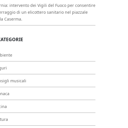
rnia: intervento dei Vigili del Fuoco per consentire
erraggio di un elicottero sanitario nel piazzale
la Caserma.
CATEGORIE
biente
guri
sigli musicali
onaca
cina
tura