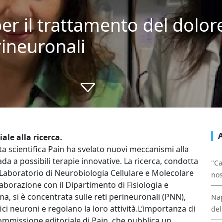
er il trattamento del dolor
erineuronali
ale alla ricerca.
ta scientifica Pain ha svelato nuovi meccanismi alla
a a possibili terapie innovative. La ricerca, condotta
"Ca
Laboratorio di Neurobiologia Cellulare e Molecolare
nos
ollaborazione con il Dipartimento di Fisiologia e
a, si è concentrata sulle reti perineuronali (PNN),
Nap
ici neuroni e regolano la loro attività.L’importanza di
del
ommissione editoriale di Pain, che pubblica un