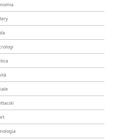
onomia
lery
da
rologi
itica
ità
iale
ttacoli
rt
nologia