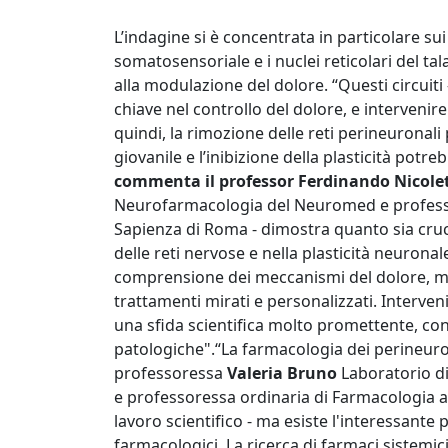
L’indagine si è concentrata in particolare su
somatosensoriale e i nuclei reticolari del ta
alla modulazione del dolore. “Questi circuit
chiave nel controllo del dolore, e intervenire
quindi, la rimozione delle reti perineuronali 
giovanile e l’inibizione della plasticità potr
commenta il professor Ferdinando Nicolet
Neurofarmacologia del Neuromed e professor
Sapienza di Roma - dimostra quanto sia crucia
delle reti nervose e nella plasticità neuron
comprensione dei meccanismi del dolore, ma
trattamenti mirati e personalizzati. Interven
una sfida scientifica molto promettente, con
patologiche".“La farmacologia dei perineuro
professoressa
Valeria Bruno
Laboratorio d
e professoressa ordinaria di Farmacologia a
lavoro scientifico - ma esiste l'interessante p
farmacologici. La ricerca di farmaci sistemic