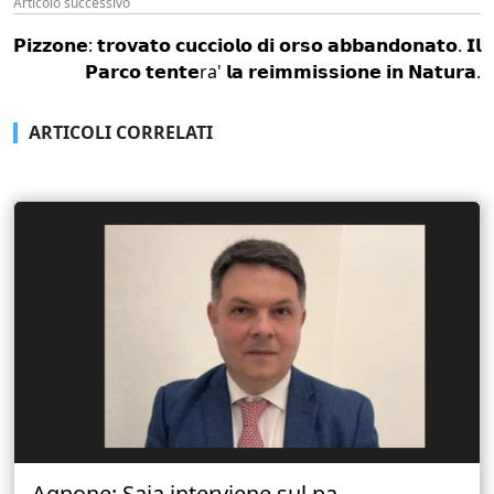
Articolo successivo
𝗣𝗶𝘇𝘇𝗼𝗻𝗲: 𝘁𝗿𝗼𝘃𝗮𝘁𝗼 𝗰𝘂𝗰𝗰𝗶𝗼𝗹𝗼 𝗱𝗶 𝗼𝗿𝘀𝗼 𝗮𝗯𝗯𝗮𝗻𝗱𝗼𝗻𝗮𝘁𝗼. 𝗜𝗹
𝗣𝗮𝗿𝗰𝗼 𝘁𝗲𝗻𝘁𝗲ra' 𝗹𝗮 𝗿𝗲𝗶𝗺𝗺𝗶𝘀𝘀𝗶𝗼𝗻𝗲 𝗶𝗻 𝗡𝗮𝘁𝘂𝗿𝗮.
ARTICOLI CORRELATI
Agnone: Saia interviene sul pa...