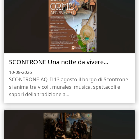
SCONTRONE Una notte da vivere...
10-08-2026
SCONTRONE-AQ. Il 13 agosto il borgo di Scontrone
si anima tra vicoli, murales, musica, spettacoli e
sapori della tradizione a...