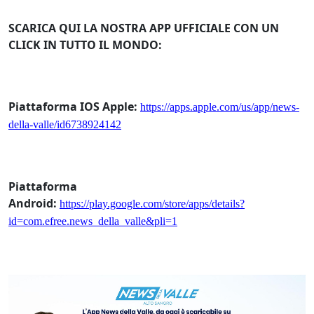
SCARICA QUI LA NOSTRA APP UFFICIALE CON UN
CLICK IN TUTTO IL MONDO:
Piattaforma IOS Apple:
https://apps.apple.com/us/app/news-
della-valle/id6738924142
Piattaforma
Android:
https://play.google.com/store/apps/details?
id=com.efree.news_della_valle&pli=1