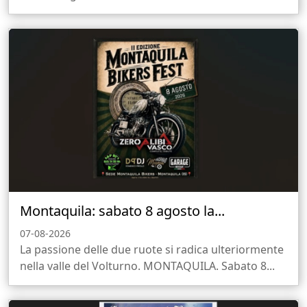
Montaquila: sabato 8 agosto la...
07-08-2026
La passione delle due ruote si radica ulteriormente
nella valle del Volturno. MONTAQUILA. Sabato 8...