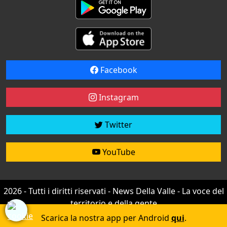
Facebook
Instagram
Twitter
YouTube
2026 - Tutti i diritti riservati - News Della Valle - La voce del
territorio e della gente
Credit by
efree
Scarica la nostra app per Android
qui
.