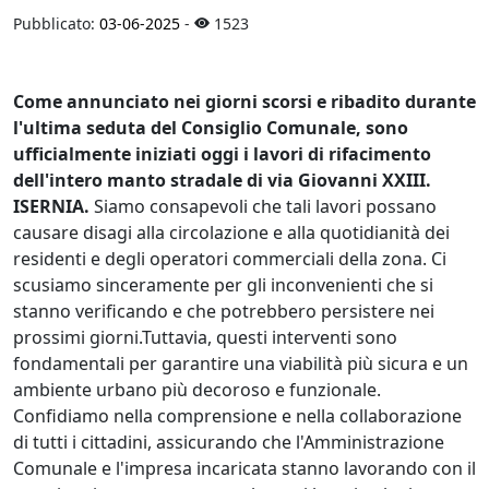
Pubblicato:
03-06-2025
-
1523
Come annunciato nei giorni scorsi e ribadito durante
l'ultima seduta del Consiglio Comunale, sono
ufficialmente iniziati oggi i lavori di rifacimento
dell'intero manto stradale di via Giovanni XXIII.
ISERNIA.
Siamo consapevoli che tali lavori possano
causare disagi alla circolazione e alla quotidianità dei
residenti e degli operatori commerciali della zona. Ci
scusiamo sinceramente per gli inconvenienti che si
stanno verificando e che potrebbero persistere nei
prossimi giorni.Tuttavia, questi interventi sono
fondamentali per garantire una viabilità più sicura e un
ambiente urbano più decoroso e funzionale.
Confidiamo nella comprensione e nella collaborazione
di tutti i cittadini, assicurando che l'Amministrazione
Comunale e l'impresa incaricata stanno lavorando con il