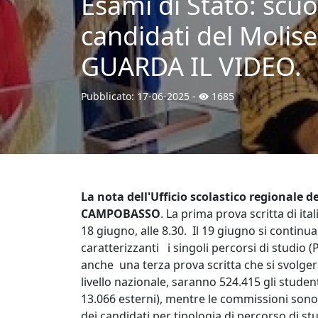
Esami di Stato: scuo
candidati del Molise.
GUARDA IL VIDEO.
Pubblicato:
17-06-2025
-
1685
La nota dell'Ufficio scolastico regionale d
CAMPOBASSO
. La prima prova scritta di ita
18 giugno, alle 8.30. Il 19 giugno si continu
caratterizzanti i singoli percorsi di studio 
anche una terza prova scritta che si svolger
livello nazionale, saranno 524.415 gli studen
13.066 esterni), mentre le commissioni sono 1
dei candidati per tipologia di percorso di st