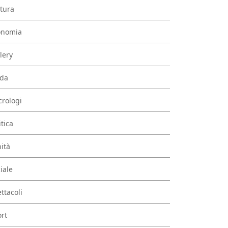
tura
onomia
lery
da
rologi
itica
ità
iale
ttacoli
rt