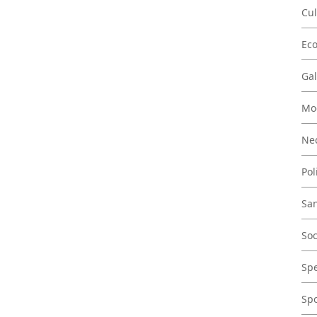
Cul
Ec
Gal
Mo
Nec
Pol
San
Soc
Spe
Spo