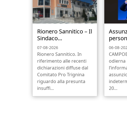
Rionero Sannitico – Il
Assunz
Sindaco...
person
07-08-2026
06-08-20
Rionero Sannitico. In
CAMPOBA
riferimento alle recenti
odierna 
dichiarazioni diffuse dal
l’informa
Comitato Pro Trignina
assunzi
riguardo alla presunta
indeterm
insuffi...
20...