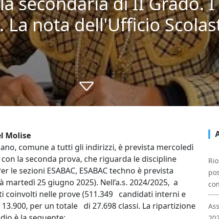
la secondaria di II Grado. 
 La nota dell'Ufficio Scolas
el Molise
liano, comune a tutti gli indirizzi, è prevista mercoledì
a con la seconda prova, che riguarda le discipline
Rio
(Per le sezioni ESABAC, ESABAC techno è prevista
pos
à martedì 25 giugno 2025). Nell’a.s. 2024/2025, a
con
ti coinvolti nelle prove (511.349 candidati interni e
3.900, per un totale di 27.698 classi. La ripartizione
Ass
udio è la seguente:
202