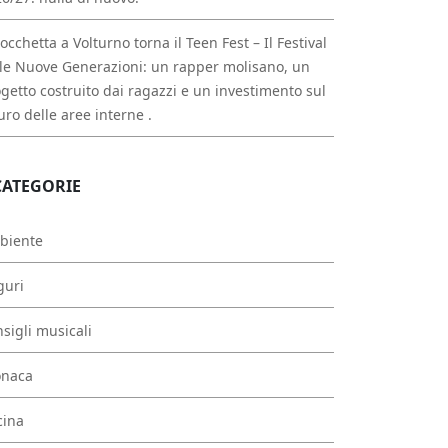
occhetta a Volturno torna il Teen Fest – Il Festival
le Nuove Generazioni: un rapper molisano, un
getto costruito dai ragazzi e un investimento sul
uro delle aree interne .
CATEGORIE
biente
guri
sigli musicali
onaca
cina