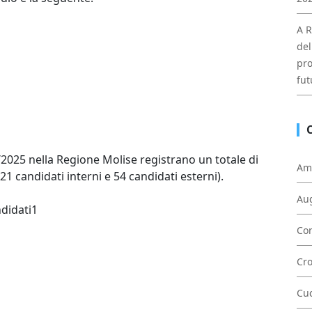
A R
del
pro
fut
/2025 nella Regione Molise registrano un totale di
Am
521 candidati interni e 54 candidati esterni).
Au
ndidati1
Con
Cr
Cu