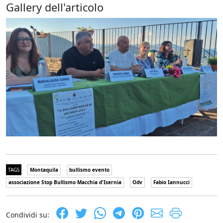
Gallery dell'articolo
TAGS
Montaquila
bullismo evento
associazione Stop Bullismo Macchia d'Isernia
Odv
Fabio Iannucci
Condividi su: