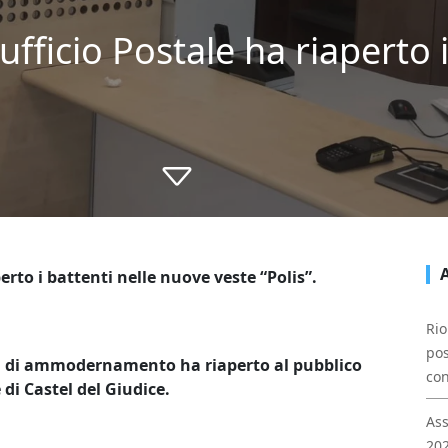
’ufficio Postale ha riaperto 
perto i battenti nelle nuove veste “Polis”.
Rio
pos
ori di ammodernamento ha riaperto al pubblico
con
 di Castel del Giudice.
Ass
202