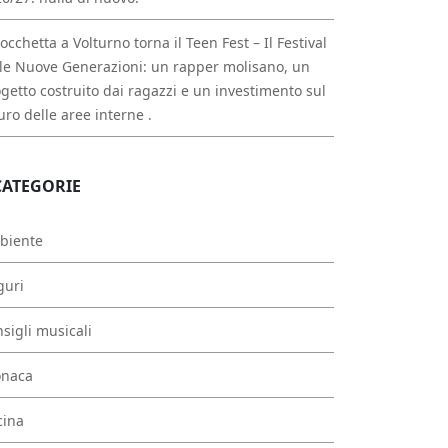
occhetta a Volturno torna il Teen Fest – Il Festival
le Nuove Generazioni: un rapper molisano, un
getto costruito dai ragazzi e un investimento sul
uro delle aree interne .
CATEGORIE
biente
guri
sigli musicali
onaca
cina