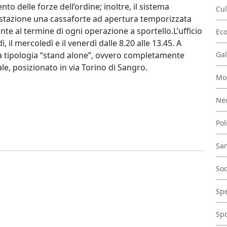
nto delle forze dell’ordine; inoltre, il sistema
Cul
postazione una cassaforte ad apertura temporizzata
te al termine di ogni operazione a sportello.L’ufficio
Ec
, il mercoledì e il venerdì dalle 8.20 alle 13.45. A
la tipologia “stand alone”, ovvero completamente
Gal
le, posizionato in via Torino di Sangro.
Mo
Nec
Pol
San
Soc
Spe
Spo