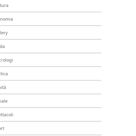
tura
onomia
lery
da
rologi
itica
ità
iale
ttacoli
rt