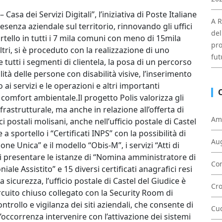
Casa dei Servizi Digitali”, l’iniziativa di Poste Italiane
A R
resenza aziendale sul territorio, rinnovando gli uffici
del
ortello in tutti i 7 mila comuni con meno di 15mila
pro
 altri, si è proceduto con la realizzazione di uno
fut
 tutti i segmenti di clientela, la posa di un percorso
lità delle persone con disabilità visive, l’inserimento
 ai servizi e le operazioni e altri importanti
 comfort ambientale.Il progetto Polis valorizza gli
nfrastrutturale, ma anche in relazione all’offerta di
Am
ci postali molisani, anche nell’ufficio postale di Castel
 sportello i “Certificati INPS” con la possibilità di
Au
one Unica” e il modello “Obis-M”, i servizi “Atti di
 di presentare le istanze di “Nomina amministratore di
Con
le Assistito” e 15 diversi certificati anagrafici resi
 sicurezza, l’ufficio postale di Castel del Giudice è
Cr
rcuito chiuso collegato con la Security Room di
ontrollo e vigilanza dei siti aziendali, che consente di
Cu
ll’occorrenza intervenire con l’attivazione dei sistemi