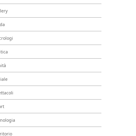
lery
da
rologi
itica
ità
iale
ttacoli
rt
nologia
ritorio