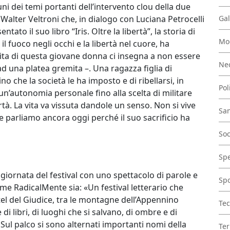
uni dei temi portanti dell’intervento clou della due
 Walter Veltroni che, in dialogo con Luciana Petrocelli
Gal
ntato il suo libro “Iris. Oltre la libertà”, la storia di
Mo
l fuoco negli occhi e la libertà nel cuore, ha
ita di questa giovane donna ci insegna a non essere
Nec
ad una platea gremita –. Una ragazza figlia di
no che la società le ha imposto e di ribellarsi, in
Pol
’autonomia personale fino alla scelta di militare
ertà. La vita va vissuta dandole un senso. Non si vive
San
ne parliamo ancora oggi perché il suo sacrificio ha
Soc
Spe
a giornata del festival con uno spettacolo di parole e
Spo
e RadicalMente sia: «Un festival letterario che
tel del Giudice, tra le montagne dell’Appennino
Tec
di libri, di luoghi che si salvano, di ombre e di
Sul palco si sono alternati importanti nomi della
Ter