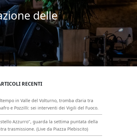
azione delle
ARTICOLI RECENTI
tempo in Valle del Volturno, tromba d’aria tra
afro e Pozzilli: sei interventi dei Vigili del Fuoco.
stello Azzurro", guarda la settima puntata della
tra trasmissione. (Live da Piazza Plebiscito)