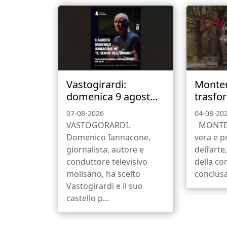
Vastogirardi:
Monter
domenica 9 agost...
trasfor
07-08-2026
04-08-20
VASTOGORARDI.
MONTER
Domenico Iannacone,
vera e p
giornalista, autore e
dell’arte
conduttore televisivo
della co
molisano, ha scelto
conclusa 
Vastogirardi e il suo
castello p...