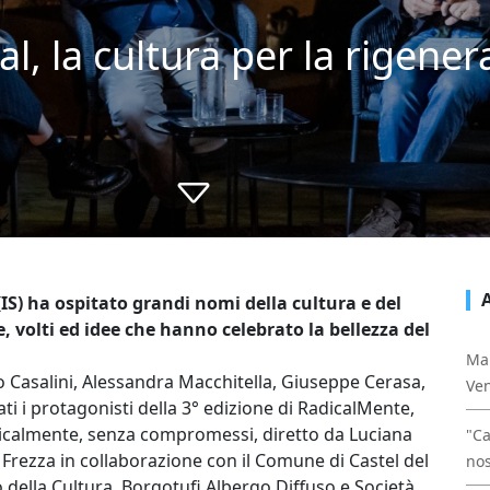
l, la cultura per la rigener
 (IS) ha ospitato grandi nomi della cultura e del
e, volti ed idee che hanno celebrato la bellezza del
Mal
io Casalini, Alessandra Macchitella, Giuseppe Cerasa,
Ven
ati i protagonisti della 3° edizione di RadicalMente,
radicalmente, senza compromessi, diretto da Luciana
"Ca
Frezza in collaborazione con il Comune di Castel del
nos
ro della Cultura, Borgotufi Albergo Diffuso e Società