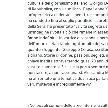
cultura e del giornalismo italiano. Giorgio Del
di Repubblica, con il suo libro “Papa Leone X
un’opera ricca di dettagli inediti, raccontan
ha condotto fino al soglio pontificio. Lauretta
della Sera, ha presentato “La vita segreta dell
un’indagine rivolta a ciò che rimane in assen
fanno indefiniti. Un vortice di vicende e per
dell’ombra, setacciando ogni ambito del sap
quanto sfuggente. Giuseppe Cerasa, scrittore
siciliano. Storie di donne, passioni, segreti,
chiave inedita attraversando quasi 70 anni di
vissuto e amato la Sicilia e la porta sempre 
non tacere, a non rassegnarsi. Alessandra Mac
ha affrontato una tematica dualistica parland
veri, mutevoli e incredibilmente vivi.
«Nei piccoli comuni delle aree interne la cul