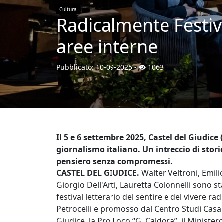
Cultura
Radicalmente Festiva
aree interne
Pubblicato:
10-09-2025
-
1063
Il 5 e 6 settembre 2025, Castel del Giudice
giornalismo italiano. Un intreccio di stori
pensiero senza compromessi.
CASTEL DEL GIUDICE.
Walter Veltroni, Emil
Giorgio Dell'Arti, Lauretta Colonnelli sono st
festival letterario del sentire e del vivere 
Petrocelli e promosso dal Centro Studi Casa 
Giudice, la Pro Loco “G. Caldora”, il Ministe