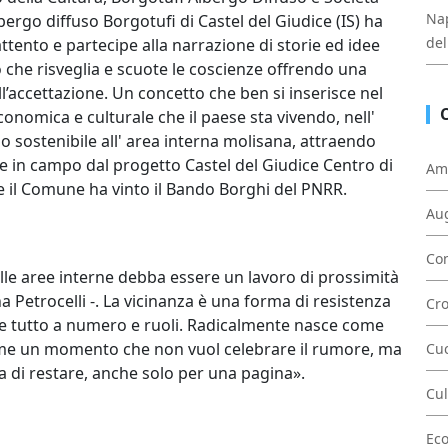
Nap
bergo diffuso Borgotufi di Castel del Giudice (IS) ha
del
ttento e partecipe alla narrazione di storie ed idee
 che risveglia e scuote le coscienze offrendo una
ell’accettazione. Un concetto che ben si inserisce nel
onomica e culturale che il paese sta vivendo, nell'
o sostenibile all' area interna molisana, attraendo
e in campo dal progetto Castel del Giudice Centro di
Am
le il Comune ha vinto il Bando Borghi del PNRR.
Au
Con
lle aree interne debba essere un lavoro di prossimità
ana Petrocelli -. La vicinanza è una forma di resistenza
Cr
ce tutto a numero e ruoli. Radicalmente nasce come
come un momento che non vuol celebrare il rumore, ma
Cu
a di restare, anche solo per una pagina».
Cul
Ec