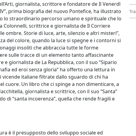
l’Arti, giornalista, scrittore e fondatore de Il Venerdì
IV”, prima biografia del nuovo Pontefice, ha illustrato
Tra
do lo straordinario percorso umano e spirituale che lo
 Colonnelli, scrittrice e giornalista de Il Corriere
e ombre. Storie di luce, arte, silenzio e altri misteri”,
za del colore, quando la luce si spegne e i contorni si
sonaggi insoliti che abbraccia tutte le forme
ere sulle tracce di un elemento tanto affascinante
 e giornalista de La Repubblica, con il suo “Sipario
 mafia ed eroi senza gloria” ha offerto una lettura in
 vicende italiane filtrate dallo sguardo di chi ha
nel cuore. Un libro che ci spinge a non dimenticare, a
chitella, giornalista e scrittrice, con il suo “Santa”
o di “santa incoerenza”, quella che rende fragili e
tura è il presupposto dello sviluppo sociale ed