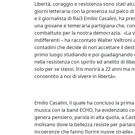
Libertà, coraggio e resistenza sono stati alc
giorni letteraria con la presenza sul palco di
e il giornalista di Rai3 Emilio Casalini, ha prese
una giovane e temeraria partigiana che, con i
combattuto per la nostra democrazia. «La v
indifferenti – ha raccontato Walter Veltroni 
contadini che decide di non accettare il desti
primo luogo studiando e poi guadagnando un
nella resistenza con spirito ed anelito di lib
solo per se stessi. Iris morirà a 22 anni ma 
consentito a noi di vivere in libertà».
Emilio Casalini, il quale ha concluso la prim
musica con la band ECHO, ha evidenziato com
genera pensiero, parola in alta quota, a Cas
molisano dove la bellezza resiste per parlare 
incoerenze che fanno fiorire nuove strade». 