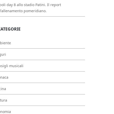
oli day 8 allo stadio Patini. Il report
l'allenamento pomeridiano.
CATEGORIE
biente
guri
sigli musicali
onaca
cina
tura
onomia