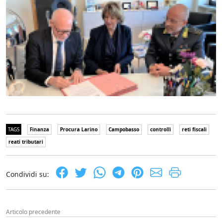
TAGS
Finanza
Procura Larino
Campobasso
controlli
reti fiscali
reati tributari
Condividi su:
Articolo precedente