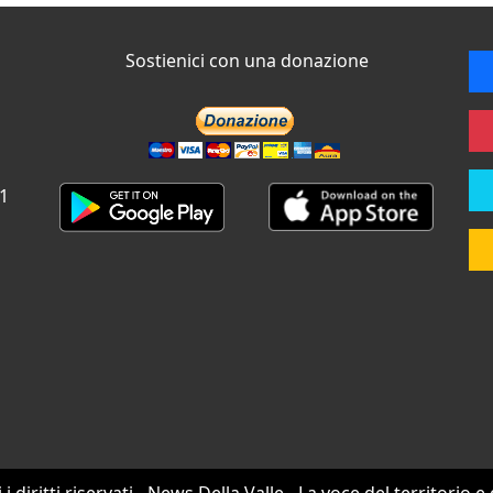
Sostienici con una donazione
 1
i i diritti riservati - News Della Valle - La voce del territorio e