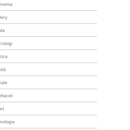
onomia
lery
da
rologi
itica
ità
iale
ttacoli
rt
nologia