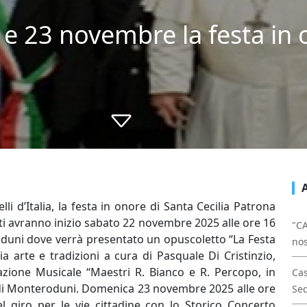
 e 23 novembre la festa in 
 d’Italia, la festa in onore di Santa Cecilia Patrona
ti avranno inizio sabato 22 novembre 2025 alle ore 16
"CA
oduni dove verrà presentato un opuscoletto “La Festa
nos
a arte e tradizioni a cura di Pasquale Di Cristinzio,
iazione Musicale “Maestri R. Bianco e R. Percopo, in
Cas
 di Monteroduni. Domenica 23 novembre 2025 alle ore
Sed
el giro per le vie cittadine con lo Storico Concerto