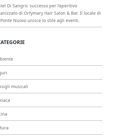
tel Di Sangro: successo per l’aperitivo
anizzato di Orfymary Hair Salon & Bar. Il locale di
 Ponte Nuovo unisce lo stile agli eventi.
CATEGORIE
biente
guri
sigli musicali
onaca
cina
tura