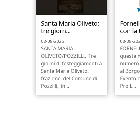
Santa Maria Oliveto:
Fornell
tre giorn...
con la t
08-08-2026
08-08-20
SANTA MARIA
FORNELL
OLIVETO/POZZILLI. Tre
questa m
giorni di festeggiamenti a
numero 
Santa Maria Oliveto,
al Borgo 
frazione. del Comune di
Evento o
Pozzilli, in...
Pro L...