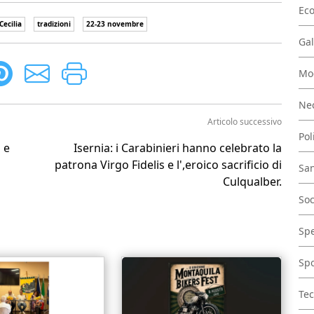
Ec
Cecilia
tradizioni
22-23 novembre
Gal
Mo
Nec
Articolo successivo
Pol
 e
Isernia: i Carabinieri hanno celebrato la
patrona Virgo Fidelis e l',eroico sacrificio di
San
Culqualber.
Soc
Spe
Spo
Tec