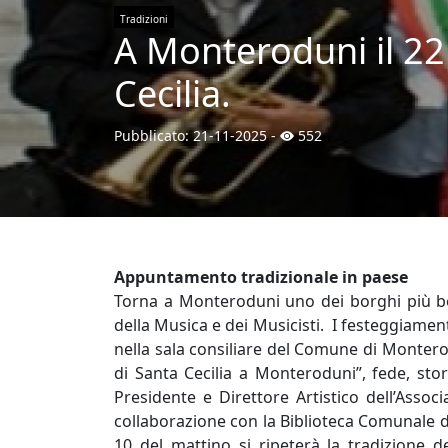
Tradizioni
A Monteroduni il 22
Cecilia.
Pubblicato:
21-11-2025
-
552
Appuntamento tradizionale in paese
Torna a Monteroduni uno dei borghi più belli
della Musica e dei Musicisti. I festeggiamen
nella sala consiliare del Comune di Monter
di Santa Cecilia a Monteroduni”, fede, stori
Presidente e Direttore Artistico dell’Assoc
collaborazione con la Biblioteca Comunale
10 del mattino si ripeterà la tradizione d