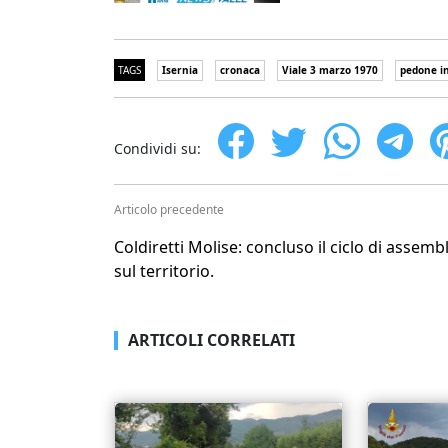
TAGS
Isernia
cronaca
Viale 3 marzo 1970
pedone in
Condividi su:
Articolo precedente
Coldiretti Molise: concluso il ciclo di assemb
sul territorio.
ARTICOLI CORRELATI