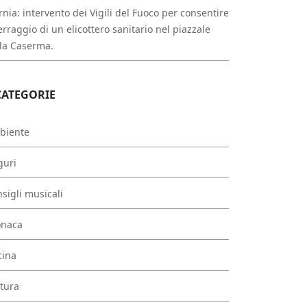
rnia: intervento dei Vigili del Fuoco per consentire
erraggio di un elicottero sanitario nel piazzale
la Caserma.
CATEGORIE
biente
guri
sigli musicali
onaca
cina
tura