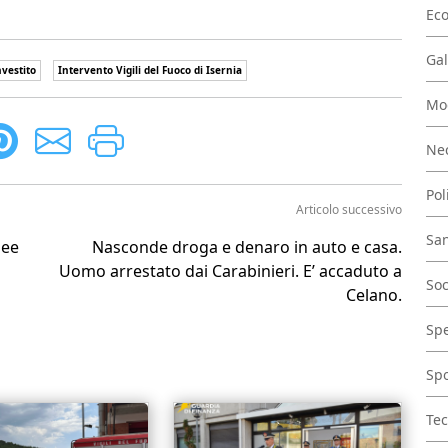
Ec
Gal
vestito
Intervento Vigili del Fuoco di Isernia
Mo
Nec
Pol
Articolo successivo
San
lee
Nasconde droga e denaro in auto e casa.
Uomo arrestato dai Carabinieri. E’ accaduto a
Soc
Celano.
Spe
Spo
Tec