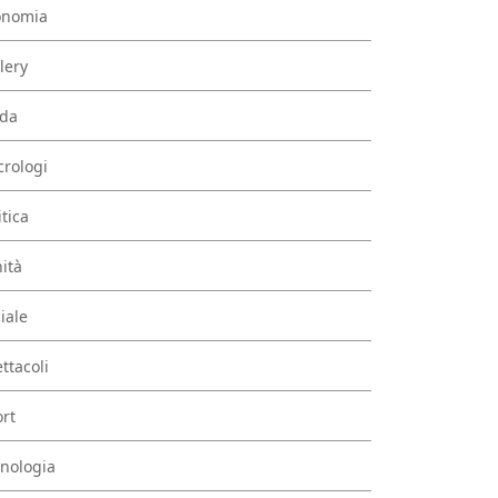
onomia
lery
da
rologi
itica
ità
iale
ttacoli
rt
nologia