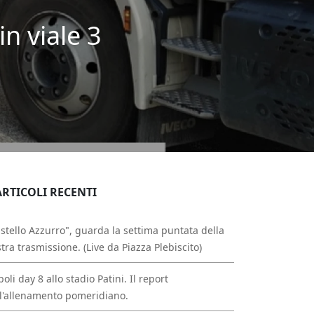
in viale 3
ARTICOLI RECENTI
stello Azzurro", guarda la settima puntata della
tra trasmissione. (Live da Piazza Plebiscito)
oli day 8 allo stadio Patini. Il report
l'allenamento pomeridiano.