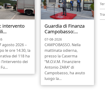
Ter
Tra
: intervento
Guardia di Finanza
li...
Campobasso:...
26
07-08-2026
 7 agosto 2026 –
CAMPOBASSO. Nella
o le ore 14:30, la
mattinata odierna,
rativa del 118 ha
presso la Caserma
 l’intervento dei
“M.O.V.M. Finanziere
 Fu...
Antonio ZARA” di
Campobasso, ha avuto
luogo la...