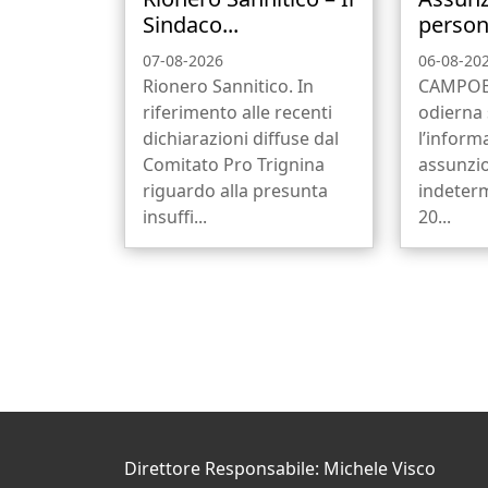
Sindaco...
person
07-08-2026
06-08-20
Rionero Sannitico. In
CAMPOBA
riferimento alle recenti
odierna 
dichiarazioni diffuse dal
l’informa
Comitato Pro Trignina
assunzi
riguardo alla presunta
indeterm
insuffi...
20...
Direttore Responsabile: Michele Visco