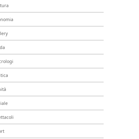
tura
onomia
lery
da
rologi
itica
ità
iale
ttacoli
rt