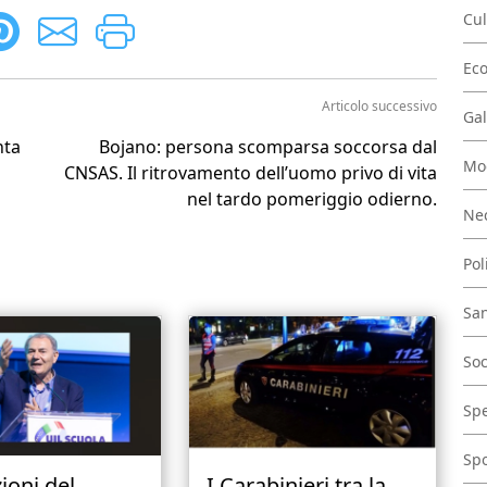
Cul
Ec
Articolo successivo
Gal
nta
Bojano: persona scomparsa soccorsa dal
Mo
CNSAS. Il ritrovamento dell’uomo privo di vita
nel tardo pomeriggio odierno.
Nec
Pol
San
Soc
Spe
Spo
ioni del
I Carabinieri tra la