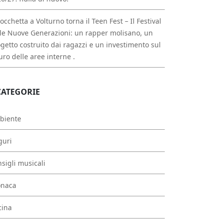
occhetta a Volturno torna il Teen Fest – Il Festival
le Nuove Generazioni: un rapper molisano, un
getto costruito dai ragazzi e un investimento sul
uro delle aree interne .
CATEGORIE
biente
guri
sigli musicali
onaca
cina