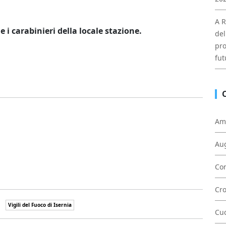
A R
e i carabinieri della locale stazione.
del
pro
fut
Am
Au
Con
Cr
Vigili del Fuoco di Isernia
Cu