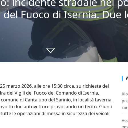
o: incidente stradale nel p
i del Fuoco di Isernia. Due 
5 marzo 2026, alle ore 15:30 circa, su richiesta del
 dei Vigili del Fuoco del Comando di Isernia,
Rio
comune di Cantalupo del Sannio, in località taverna,
pos
involto due autovetture provocando un ferito. Giunti
con
 tutte le operazioni di messa in sicurezza dei veicoli
Ass
202