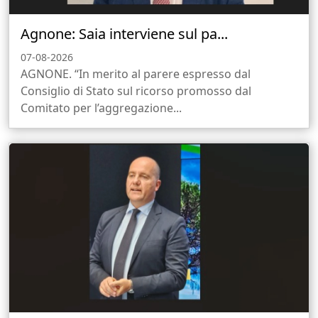
Agnone: Saia interviene sul pa...
07-08-2026
AGNONE. “In merito al parere espresso dal
Consiglio di Stato sul ricorso promosso dal
Comitato per l’aggregazione...