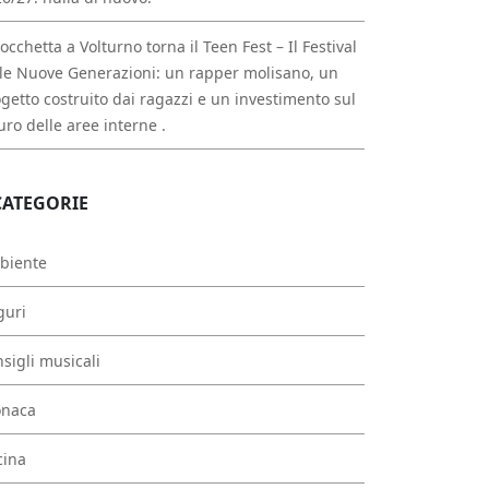
occhetta a Volturno torna il Teen Fest – Il Festival
le Nuove Generazioni: un rapper molisano, un
getto costruito dai ragazzi e un investimento sul
uro delle aree interne .
CATEGORIE
biente
guri
sigli musicali
onaca
cina