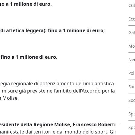
ino a 1 milione di euro.
Cul
Ec
di atletica leggera): fino a 1 milione di euro;
Gal
Mo
 fino a 1 milione di euro.
Nec
Pol
ategia regionale di potenziamento dell’impiantistica
San
misure già previste nell’ambito dell’Accordo per la
 Molise.
Soc
Spe
residente della Regione Molise, Francesco Roberti
–
Spo
nifestate dai territori e dal mondo dello sport. Gli