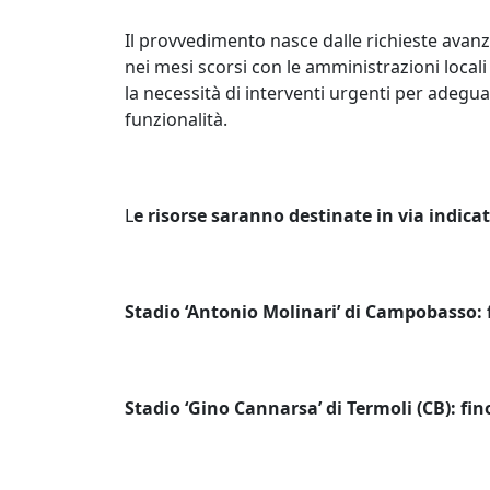
Il provvedimento nasce dalle richieste avanza
nei mesi scorsi con le amministrazioni local
la necessità di interventi urgenti per adegua
funzionalità.
L
e risorse saranno destinate in via indica
Stadio ‘Antonio Molinari’ di Campobasso: f
Stadio ‘Gino Cannarsa’ di Termoli (CB): fino