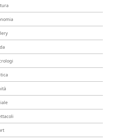
tura
onomia
lery
da
rologi
itica
ità
iale
ttacoli
rt