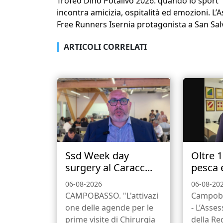
Trofeo Dino Potalivo 2026: quando lo sport
incontra amicizia, ospitalità ed emozioni. L’
Free Runners Isernia protagonista a San Sal
ARTICOLI CORRELATI
Ssd Week day
Oltre 
surgery al Caracc...
pesca e
06-08-2026
06-08-20
CAMPOBASSO. "L'attivazi
Campob
one delle agende per le
- L’Asse
prime visite di Chirurgia
della Re