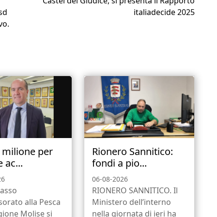
Castel del Giudice, si presenta il Rapporto
Asd
italiadecide 2025
vo.
1 milione per
Rionero Sannitico:
 ac...
fondi a pio...
26
06-08-2026
asso
RIONERO SANNITICO. Il
ssorato alla Pesca
Ministero dell’interno
gione Molise si
nella giornata di ieri ha