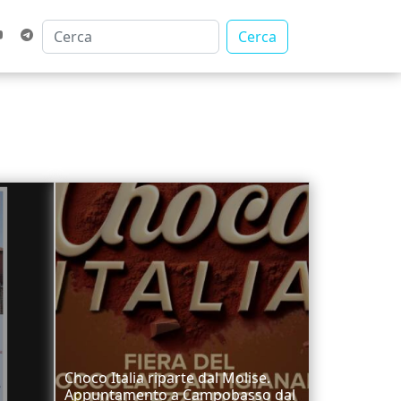
Cerca
Choco Italia riparte dal Molise.
Appuntamento a Campobasso dal