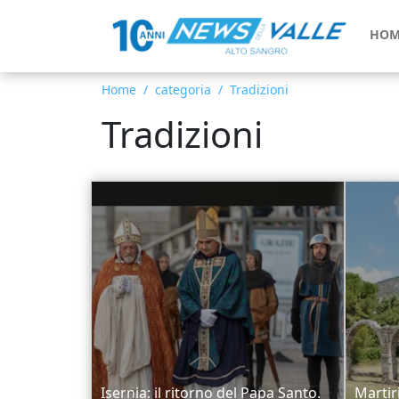
HOM
Home
categoria
Tradizioni
Tradizioni
Isernia: il ritorno del Papa Santo.
Martir