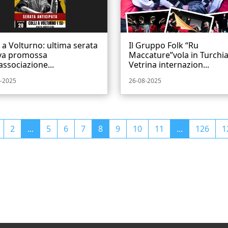
i a Volturno: ultima serata
Il Gruppo Folk “Ru
iva promossa
Maccature”vola in Turchia
’associazione...
Vetrina internazion...
-2025
26-08-2025
2
...
5
6
7
8
9
10
11
...
126
1