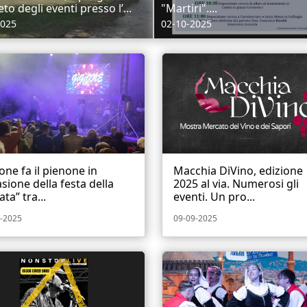
o degli eventi presso l’...
"Martiri"....
2025
02-10-2025
one fa il pienone in
Macchia DiVino, edizione
sione della festa della
2025 al via. Numerosi gli
ata” tra...
eventi. Un pro...
-2025
09-09-2025