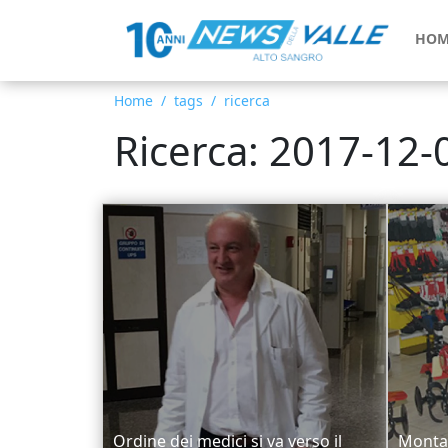
HOM
Home
tags
ricerca
Ricerca: 2017-12-
Ordine dei medici si va verso il
Montaq