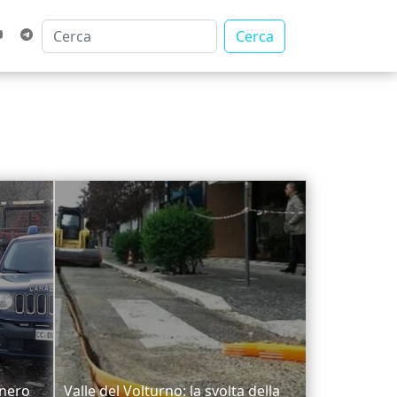
Cerca
 nero
Valle del Volturno: la svolta della