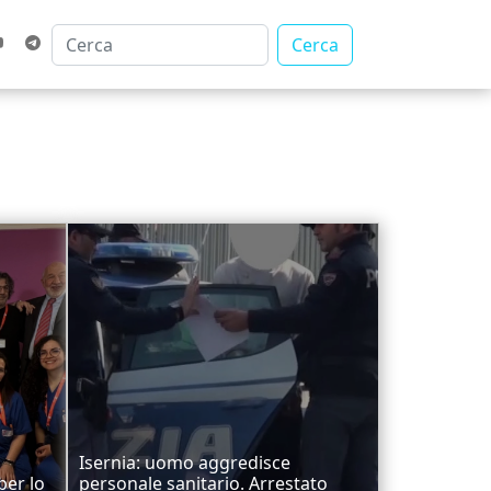
Cerca
Isernia: uomo aggredisce
per lo
personale sanitario. Arrestato