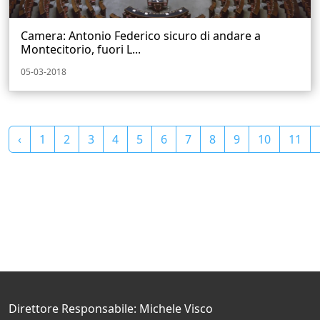
Camera: Antonio Federico sicuro di andare a
Montecitorio, fuori L...
05-03-2018
‹
1
2
3
4
5
6
7
8
9
10
11
Direttore Responsabile: Michele Visco