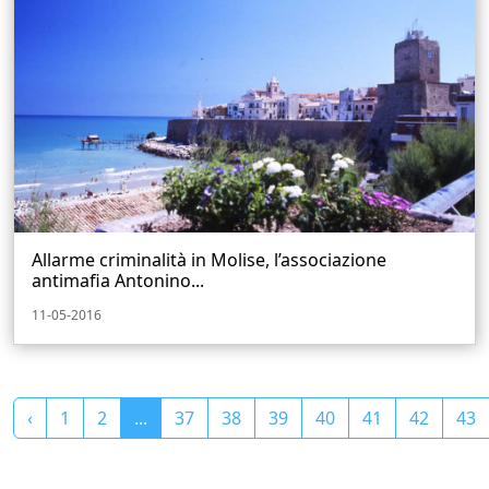
Allarme criminalità in Molise, l’associazione
antimafia Antonino...
11-05-2016
‹
1
2
...
37
38
39
40
41
42
43