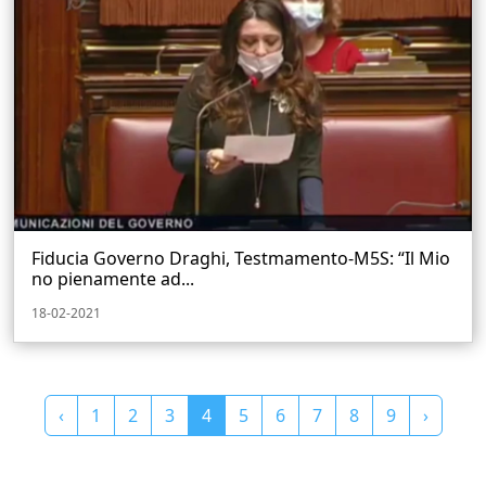
Fiducia Governo Draghi, Testmamento-M5S: “Il Mio
no pienamente ad...
18-02-2021
‹
1
2
3
4
5
6
7
8
9
›