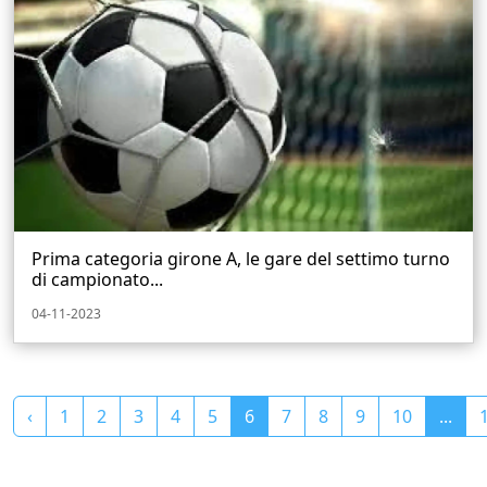
Prima categoria girone A, le gare del settimo turno
di campionato...
04-11-2023
‹
1
2
3
4
5
6
7
8
9
10
...