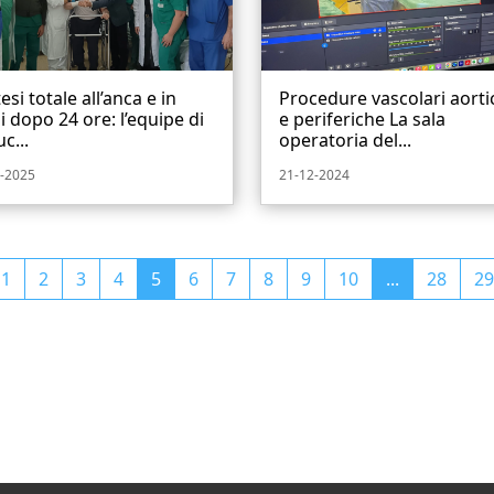
esi totale all’anca e in
Procedure vascolari aorti
i dopo 24 ore: l’equipe di
e periferiche La sala
c...
operatoria del...
-2025
21-12-2024
1
2
3
4
5
6
7
8
9
10
...
28
29