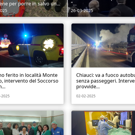
ene per porre in salvo un...
"...
2025
26-03-2025
 ferito in località Monte
Chiauci: va a fuoco autob
, intervento del Soccorso
senza passeggeri. Interv
...
provvide...
-2025
02-02-2025