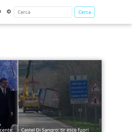
Cerca
o
ucente:
Castel Di Sangro: tir esce fuori