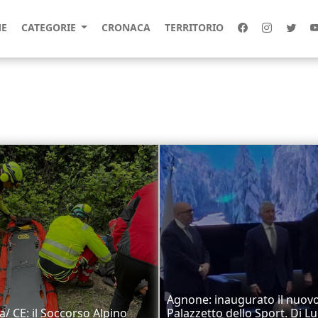
E
CATEGORIE
CRONACA
TERRITORIO
Agnone: inaugurato il nuov
la/ CE: il Soccorso Alpino
Palazzetto dello Sport. Di L