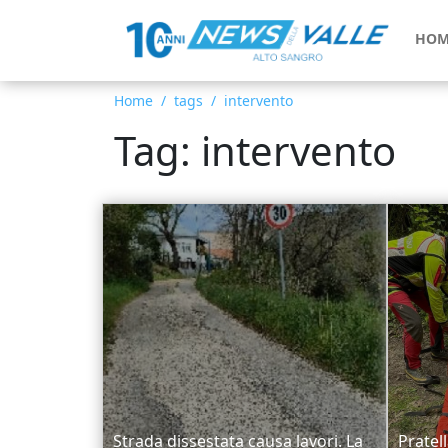
HOM
Home
tags
intervento
Tag: intervento
Strada dissestata causa lavori. La
Pratel