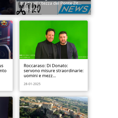
strada all'altezza del Ponte Zit...
11-03-2025
us
Roccaraso: Di Donato:
ento
servono misure straordinarie:
uomini e mezz...
28-01-2025