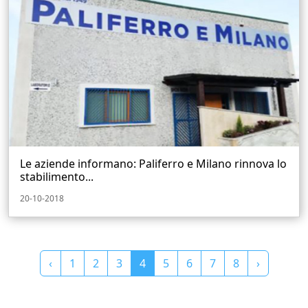
Le aziende informano: Paliferro e Milano rinnova lo
stabilimento...
20-10-2018
‹
1
2
3
4
5
6
7
8
›