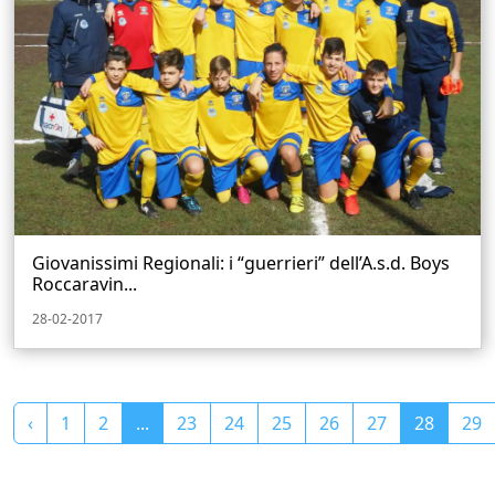
Giovanissimi Regionali: i “guerrieri” dell’A.s.d. Boys
Roccaravin...
28-02-2017
‹
1
2
...
23
24
25
26
27
28
29